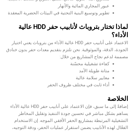
عبور المجاري المائية والأنهار
تطوير وتوسيع البنية التحتية في البيئات الحضرية المعقدة
لماذا تختار بتروباث لأنابيب حفر HDD عالية
الأداء؟
الاعتماد على أنابيب حفر HDD عالية الأداء من بتروباث يعني اختيار
الجودة، الدقة، والموثوقية. نحن نلتزم بتقديم معدات حفر بدون خنادق
مصممة لدعم نجاح المشاريع من خلال:
كفاءة تشغيلية محسّنة
متانة طويلة الأمد
معايير سلامة عالية
أداء ثابت في مختلف ظروف الحفر
الخلاصة
إضافةً إلى ما سبق، فإن الاعتماد على أنابيب حفر HDD عالية الأداء
يساهم بشكل مباشر في تحسين جودة التنفيذ وتقليل المخاطر
التشغيلية المرتبطة بمشاريع الحفر الأفقي الموجه. إن الاستخدام
الفعّال لهذه الأنابيب يضمن استقرار عمليات الحفر، ودقة التوجيه،