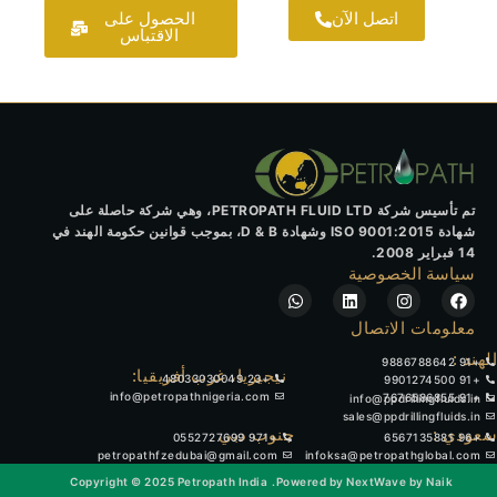
اتصل الآن
الحصول على
الاقتباس
تم تأسيس شركة PETROPATH FLUID LTD، وهي شركة حاصلة على
شهادة ISO 9001:2015 وشهادة D & B، بموجب قوانين حكومة الهند في
14 فبراير 2008.
سياسة الخصوصية
W
L
I
F
h
i
n
a
a
n
s
c
معلومات الاتصال
t
k
t
e
الهند :
b
a
e
s
+91 9886788642
o
g
d
a
نيجيريا، غرب أفريقيا:
+23 48033030049
+91 9901274500
p
i
r
o
info@petropathnigeria.com
+91 7676586855
info@ppdrillingfluids.in
p
n
a
k
sales@ppdrillingfluids.in
m
سعودي :
جنوب دبي
+971 0552727699
+96 6567135881
petropathfzedubai@gmail.com
infoksa@petropathglobal.com
Copyright © 2025 Petropath India
Powered by NextWave by Naik.