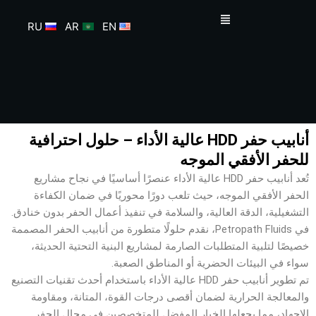
خطي
القائمة
لى
RU
AR
EN
لمحتوى
أنابيب حفر HDD عالية الأداء – حلول احترافية
للحفر الأفقي الموجه
تُعد أنابيب حفر HDD عالية الأداء عنصرًا أساسيًا في نجاح مشاريع
الحفر الأفقي الموجه، حيث تلعب دورًا محوريًا في ضمان الكفاءة
التشغيلية، الدقة العالية، والسلامة في تنفيذ أعمال الحفر بدون خنادق.
في Petropath Fluids، نقدم حلولًا متطورة من أنابيب الحفر المصممة
خصيصًا لتلبية المتطلبات الصارمة لمشاريع البنية التحتية الحديثة،
سواء في البيئات الحضرية أو المناطق الصعبة.
تم تطوير أنابيب حفر HDD عالية الأداء باستخدام أحدث تقنيات التصنيع
والمعالجة الحرارية لضمان أقصى درجات القوة، المتانة، ومقاومة
الإجهاد، مما يجعلها الخيار المفضل للمتخصصين في مجال الحفر