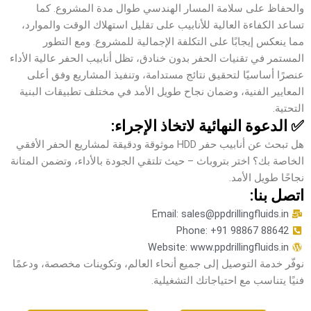
والحفاظ على سلامة المسار الهندسي طوال مدة المشروع. كما
تساعد الكفاءة العالية للأنابيب على تقليل استهلاك الوقت والموارد،
مما ينعكس إيجابًا على التكلفة الإجمالية للمشروع. ومع التطور
المستمر في تقنيات الحفر بدون خنادق، تظل أنابيب الحفر عالية الأداء
عنصرًا أساسيًا لتحقيق نتائج مستدامة، وتنفيذ المشاريع وفق أعلى
المعايير الفنية، وضمان نجاح طويل الأمد في مختلف تطبيقات البنية
التحتية.
✅ الدعوة النهائية لاتخاذ الإجراء:
هل تبحث عن أنابيب حفر HDD موثوقة ودقيقة لمشاريع الحفر الأفقي
الخاصة بك؟ اختر بتروباث – حيث تلتقي الجودة بالأداء، وتضمن المتانة
نجاحًا طويل الأمد.
اتصل بنا:
Email: sales@ppdrillingfluids.in
Phone: +91 98867 88642
Website: www.ppdrillingfluids.in
نوفّر خدمة التوصيل إلى جميع أنحاء العالم، وتكوينات مخصصة، ودعمًا
فنيًا يتناسب مع احتياجاتك التشغيلية.