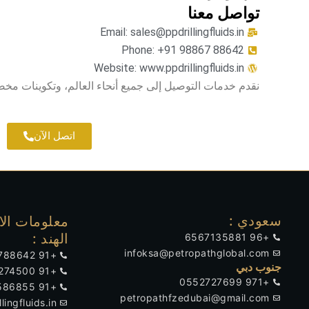
تواصل معنا
Email: sales@ppdrillingfluids.in
Phone: +91 98867 88642
Website: www.ppdrillingfluids.in
نقدم خدمات التوصيل إلى جميع أنحاء العالم، وتكوينات مخصصة
اتصل الآن
سعودي :
معلومات الا
الهند :
+96 6567135881
infoksa@petropathglobal.com
+91 9886788642
جنوب دبي
+91 9901274500
+971 0552727699
+91 7676586855
petropathfzedubai@gmail.com
lingfluids.in