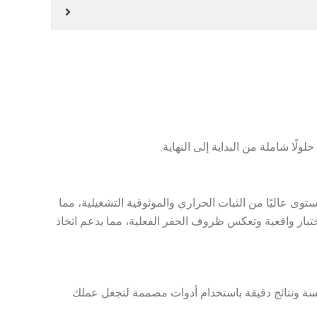
اختبارات سوائل الحفر تبدأ دائمًا بالتحكم الصحيح في درجة الحرارة. يوفر الكوب الحراري من Petropath Fluids Limited مستوى عاليًا من الثبات الحراري والموثوقية التشغيلية، مما
لاختبار واقعية وتعكس ظروف الحفر الفعلية، مما يدعم اتخاذ
لسة ونتائج دقيقة باستخدام أدوات مصممة لتجعل عملك