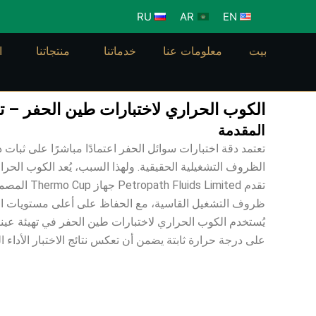
خطي
RU
AR
EN
لى
لمحتوى
بيت
معلومات عنا
خدماتنا
منتجاتنا
ا
الكوب الحراري لاختبارات طين الحفر – ت
المقدمة
تعتمد دقة اختبارات سوائل الحفر اعتمادًا مباشرًا على ثبات 
الظروف التشغيلية الحقيقية. ولهذا السبب، يُعد الكوب الح
تقدم ited
ظروف التشغيل القاسية، مع الحفاظ على أعلى مستويات الس
يُستخدم الكوب الحراري لاختبارات طين الحفر في تهيئة عينات
على درجة حرارة ثابتة يضمن أن تعكس نتائج الاختبار الأداء ا