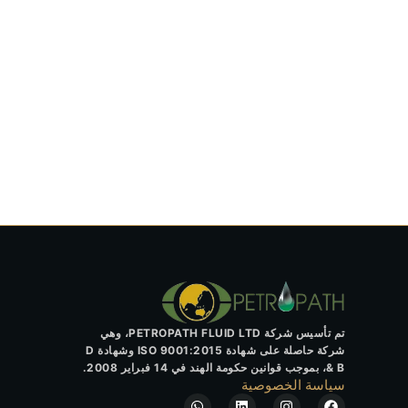
تم تأسيس شركة PETROPATH FLUID LTD، وهي
شركة حاصلة على شهادة ISO 9001:2015 وشهادة D
& B، بموجب قوانين حكومة الهند في 14 فبراير 2008.
سياسة الخصوصية
W
L
I
F