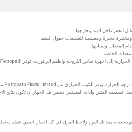
ل الحفر داخل الهند وخارجها.
م المعدات وصيانتها.
لمعدات الخاصة.
إلى أجهزة قياس اللزوجة وأطقم الريتورت، توفر Petropath حلولًا شاملة من البداية إلى النهاية.
إن دقة 
 بفضل تصميمه المتين وأدائه المستقر، يضمن هذا الجهاز أن تكون نتائج ا
—قم بتحديث معداتك اليوم ولاحظ الفرق في كل اختبار. اضمن عمليات س