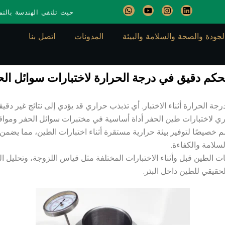
W
Y
I
L
حيث تلتقي الهندسة بالتمي
h
o
n
i
a
u
s
n
t
t
t
k
لجودة والصحة والسلامة والبيئة
المدونات
اتصل بنا
s
u
a
e
a
b
g
d
p
e
r
i
p
a
n
m
حكم دقيق في درجة الحرارة لاختبارات سوائل ال
درجة الحرارة أثناء الاختبار. أي تذبذب حراري قد يؤدي إلى نتائج غير دق
راري لاختبارات طين الحفر أداة أساسية في مختبرات سوائل الحفر ومواق
Petropath Fluids Lim جهاز Thermo Cup المصمم خصيصًا لتوفير بيئة حرارية مستقرة أثناء اختبارات 
لامة والكفاءة.
 الطين قبل وأثناء الاختبارات المختلفة مثل قياس اللزوجة، وتحليل الخ
لحقيقي للطين داخل البئر.