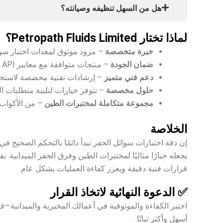
هل من السهل تنظيفه وصيانته؟
لماذا تختار Petropath Fluids Limited؟
خبرة متخصصة
– مزود موثوق لمعدات اختبار سوائ
ضمان الجودة
– منتجات متوافقة مع معايير API ومختبرة مخبريًا ومصممة لتطبيقات حقول النفط.
دعم فني متميز
– إرشادات تقنية مخصصة لاستخدا
حلول مخصصة
– تتوفر خيارات لتلبية متطلبات ا
مجموعة متكاملة لمختبرات الطين
– من الأكواب الحرارية 
الخلاصة
يجعله خيارًا مثاليًا لمختبرات الطين وفرق الحفر الميدانية.
قرارات فنية دقيقة ويعزز كفاءة العمليات بشكل عام.
✅ الدعوة النهائية لاتخاذ القرار
اختبر الكفاءة والموثوقية في أعمالك المخبرية والميدانية
أسهل وأكثر ثباتًا.