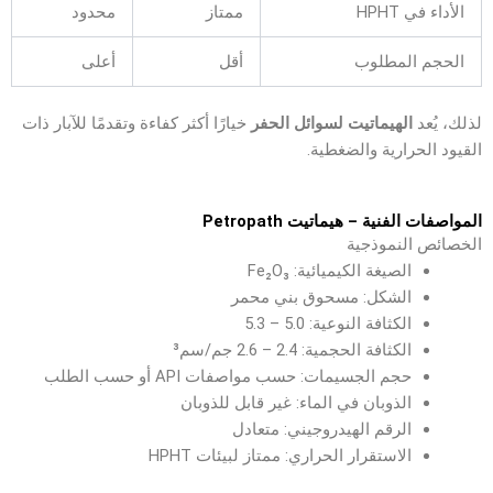
الأداء في HPHT
ممتاز
محدود
الحجم المطلوب
أقل
أعلى
لذلك، يُعد
الهيماتيت لسوائل الحفر
خيارًا أكثر كفاءة وتقدمًا للآبار ذات
القيود الحرارية والضغطية.
المواصفات الفنية – هيماتيت Petropath
الخصائص النموذجية
الصيغة الكيميائية: Fe₂O₃
الشكل: مسحوق بني محمر
الكثافة النوعية: 5.0 – 5.3
الكثافة الحجمية: 2.4 – 2.6 جم/سم³
حجم الجسيمات: حسب مواصفات API أو حسب الطلب
الذوبان في الماء: غير قابل للذوبان
الرقم الهيدروجيني: متعادل
الاستقرار الحراري: ممتاز لبيئات HPHT