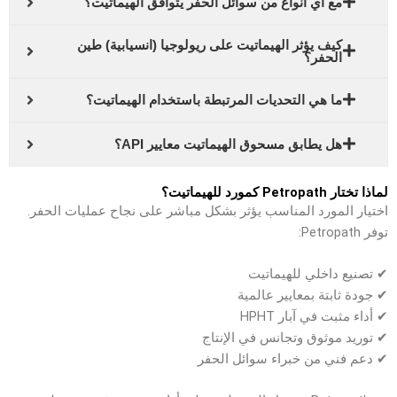
مع أي أنواع من سوائل الحفر يتوافق الهيماتيت؟
كيف يؤثر الهيماتيت على ريولوجيا (انسيابية) طين
الحفر؟
ما هي التحديات المرتبطة باستخدام الهيماتيت؟
هل يطابق مسحوق الهيماتيت معايير API؟
لماذا تختار Petropath كمورد للهيماتيت؟
اختيار المورد المناسب يؤثر بشكل مباشر على نجاح عمليات الحفر.
توفر Petropath:
✔ تصنيع داخلي للهيماتيت
✔ جودة ثابتة بمعايير عالمية
✔ أداء مثبت في آبار HPHT
✔ توريد موثوق وتجانس في الإنتاج
✔ دعم فني من خبراء سوائل الحفر