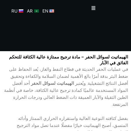
خطي
القائمة
لى
RU
AR
EN
لمحتوى
الهيماتيت لسوائل الحفر – مادة ترجيح ممتازة عالية الكثافة للتحكم
الفائق في الآبار
في عمليات الحفر الحديثة في قطاع النفط والغاز، يُعد الحفاظ على
ضغط البئر بدقة أمرًا بالغ الأهمية لضمان السلامة والكفاءة وتحقيق
أفضل النتائج التشغيلية. ويُعتبر
الهيماتيت لسوائل الحفر
أحد أفضل
المواد المستخدمة عالميًا كمادة ترجيح عالية الكثافة، خاصة في أنظمة
الطين الثقيلة والآبار العميقة ذات الضغط العالي ودرجات الحرارة
المرتفعة.
بفضل كثافته النوعية العالية واستقراره الحراري الممتاز وأدائه
المتسق، أصبح الهيماتيت خيارًا مفضلًا عندما تصل مواد الترجيح