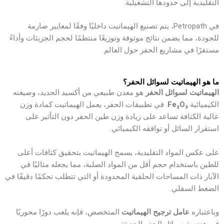
التقليدية إلى حدودها التشغيلية.
في Petropath، يتم تصنيع الهيماتيت داخليًا وفقًا لمعايير صارمة
للجودة، مما يضمن نتائج موثوقة وتوزيعًا منتظمًا لحجم الجزيئات وأداءً
مستقرًا في مشاريع الحفر حول العالم.
ما هو الهيماتيت لسوائل الحفر؟
الهيماتيت لسوائل الحفر
هو معدن طبيعي من أكسيد الحديد، وصيغته
الكيميائية
Fe₂O₃
. في تطبيقات الحفر، يعمل الهيماتيت كمادة وزن
عالية الكثافة تساعد على زيادة وزن طين الحفر دون التأثير على
استقرار السائل أو توافقه الكيميائي.
على عكس المواد التقليدية، يسمح الهيماتيت بتحقيق كثافات أعلى
للطين باستخدام حجم أقل من المواد الصلبة، مما يجعله مثاليًا في
الآبار ذات المساحات الحلقية المحدودة أو التي تتطلب تحكمًا دقيقًا في
الضغط السفلي.
وباعتباره
عامل ترجيح الهيماتيت
المتخصص، فإنه يلعب دورًا محوريًا
في هندسة سوائل الحفر الحديثة.