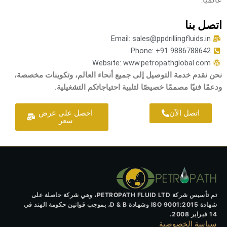
عالميًا.
اتصل بنا
Email: sales@ppdrillingfluids.in
Phone: +91 9886788642
Website: www.petropathglobal.com
نحن نقدم خدمة التوصيل إلى جميع أنحاء العالم، وتكوينات مخصصة،
ودعمًا فنيًا مصممًا خصيصًا لتلبية احتياجاتكم التشغيلية.
اتصل الآن
احصل على عرض
سعر
تم تأسيس شركة PETROPATH FLUID LTD، وهي شركة حاصلة على
شهادة ISO 9001:2015 وشهادة D & B، بموجب قوانين حكومة الهند في
14 فبراير 2008.
سياسة الخصوصية