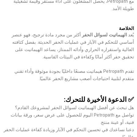
مع Petropath، يحصل المشغلون على أداء مستقر وقيمة تشغيلية
طويلة الأمد.
الخلاصة
يُعد
الهيماتيت لسوائل الحفر
أكثر من مجرد مادة ترجيح، فهو عنصر
أساسي للتحكم في الآبار في عمليات الحفر الحديثة. بفضل كثافته
العالية واستقراره الحراري وأدائه الممتاز، يساعد الهيماتيت على
تحقيق حفر أكثر أمانًا وكفاءة في البيئات القاسية.
تقدم Petropath هيماتيت مصنعًا داخليًا بجودة موثوقة وأداء تقني
متقدم لتلبية احتياجات أصعب مشاريع الحفر عالميًا.
✅ الدعوة الأخيرة للتحرك:
هل تبحث عن أفضل الهيماتيت لسوائل الحفر لمشروعك القادم؟
تواصل مع Petropath اليوم للحصول على عرض سعر، ورقة بيانات
فنية، أو عينة منتج.
دعنا نساعدك في تحسين التحكم في الآبار وزيادة كفاءة عمليات الحفر