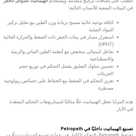
الطلب على إضافات ترجيح متقدمة. ويُستخدم
الهيماتيت لسوائل الحفر
في البيئات الصعبة للأسباب التالية:
كثافة نوعية عالية تسمح بزيادة وزن الطين مع تقليل تركيز
المواد الصلبة
استقرار ممتاز في بيئات الحفر ذات الضغط والحرارة العالية
(HPHT)
تفاعل كيميائي منخفض مع أنظمة الطين المائي والزيتية
والاصطناعية
تحسين سلوك التعليق بفضل التحكم في توزيع حجم
الجزيئات
تعزيز التحكم في الضغط مع الحفاظ على خصائص ريولوجية
مستقرة
هذه المزايا تجعل الهيماتيت حلًا مثاليًا لسيناريوهات التحكم المعقدة
في الآبار.
تصنيع الهيماتيت داخليًا في Petropath
تحتفظ Petropath بالتحكم الكامل في عملية تصنيع الهيماتيت بدلًا من