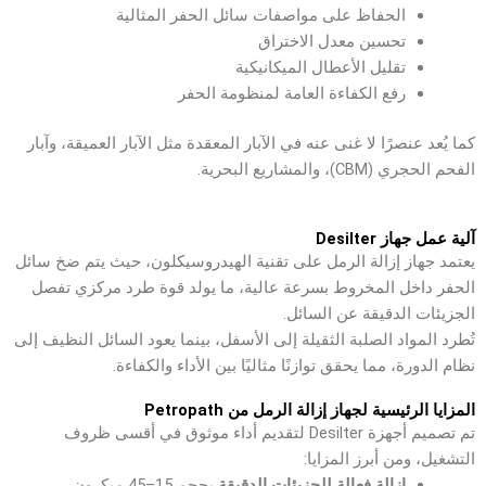
الحفاظ على مواصفات سائل الحفر المثالية
تحسين معدل الاختراق
تقليل الأعطال الميكانيكية
رفع الكفاءة العامة لمنظومة الحفر
كما يُعد عنصرًا لا غنى عنه في الآبار المعقدة مثل الآبار العميقة، وآبار
الفحم الحجري (CBM)، والمشاريع البحرية.
آلية عمل جهاز Desilter
يعتمد جهاز إزالة الرمل على تقنية الهيدروسيكلون، حيث يتم ضخ سائل
الحفر داخل المخروط بسرعة عالية، ما يولد قوة طرد مركزي تفصل
الجزيئات الدقيقة عن السائل.
تُطرد المواد الصلبة الثقيلة إلى الأسفل، بينما يعود السائل النظيف إلى
نظام الدورة، مما يحقق توازنًا مثاليًا بين الأداء والكفاءة.
المزايا الرئيسية لجهاز إزالة الرمل من Petropath
تم تصميم أجهزة Desilter لتقديم أداء موثوق في أقسى ظروف
التشغيل، ومن أبرز المزايا:
إزالة فعالة للجزيئات الدقيقة
بحجم 15–45 ميكرون