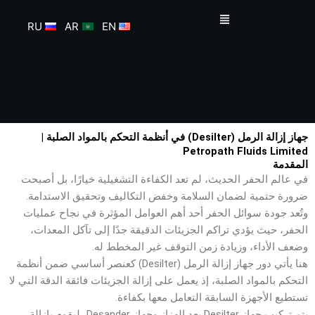
خطي
القائمة
لى
RU
AR
EN
لمحتوى
جهاز إزالة الرمل (Desilter) في أنظمة التحكم بالمواد الصلبة |
Petropath Fluids Limited
المقدمة
في عالم الحفر الحديث، لم تعد الكفاءة التشغيلية خيارًا، بل أصبحت
ضرورة حتمية لضمان السلامة وخفض التكاليف وتحقيق الاستدامة.
وتُعد جودة سوائل الحفر أحد أهم العوامل المؤثرة في نجاح عمليات
الحفر، حيث يؤدي تراكم الجزيئات الدقيقة جدًا إلى تآكل المعدات،
وضعف الأداء، وزيادة زمن التوقف غير المخطط له.
هنا يأتي دور جهاز إزالة الرمل (Desilter) كعنصر أساسي ضمن أنظمة
التحكم بالمواد الصلبة، إذ يعمل على إزالة الجزيئات فائقة الدقة التي لا
تستطيع الأجهزة السابقة التعامل معها بكفاءة.
يتم تركيب جهاز Desilter بعد الهزاز وجهاز Desander، ليقوم بإزالة