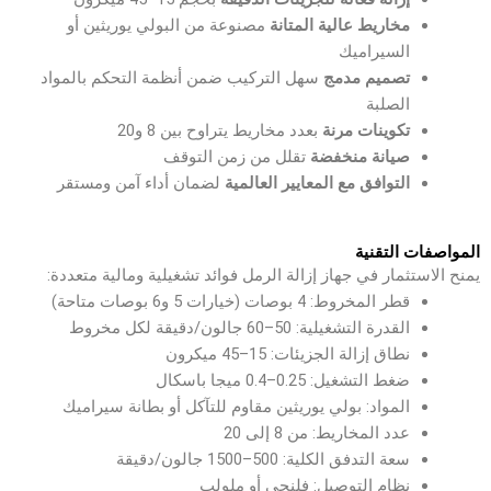
مخاريط عالية المتانة
مصنوعة من البولي يوريثين أو
السيراميك
تصميم مدمج
سهل التركيب ضمن أنظمة التحكم بالمواد
الصلبة
تكوينات مرنة
بعدد مخاريط يتراوح بين 8 و20
صيانة منخفضة
تقلل من زمن التوقف
التوافق مع المعايير العالمية
لضمان أداء آمن ومستقر
المواصفات التقنية
يمنح الاستثمار في جهاز إزالة الرمل فوائد تشغيلية ومالية متعددة:
قطر المخروط: 4 بوصات (خيارات 5 و6 بوصات متاحة)
القدرة التشغيلية: 50–60 جالون/دقيقة لكل مخروط
نطاق إزالة الجزيئات: 15–45 ميكرون
ضغط التشغيل: 0.25–0.4 ميجا باسكال
المواد: بولي يوريثين مقاوم للتآكل أو بطانة سيراميك
عدد المخاريط: من 8 إلى 20
سعة التدفق الكلية: 500–1500 جالون/دقيقة
نظام التوصيل: فلنجي أو ملولب