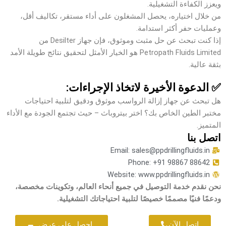
ويعزز الكفاءة التشغيلية.
من خلال اختياره، يحصل المشغلون على أداء مستقر، تكاليف أقل،
وعمليات حفر أكثر استدامة.
إذا كنت تبحث عن حل مثبت وموثوق، فإن جهاز Desilter من
Petropath Fluids Limited هو الخيار الأمثل لتحقيق نتائج طويلة الأمد
بثقة عالية.
✅ الدعوة الأخيرة لاتخاذ الإجراءات:
هل تبحث عن جهاز إزالة الرواسب موثوق ودقيق لتلبية احتياجات
مختبر الطين الخاص بك؟ اختر بيتروباث – حيث تجتمع الجودة مع الأداء
المتميز.
اتصل بنا
Email: sales@ppdrillingfluids.in
Phone: +91 98867 88642
Website: www.ppdrillingfluids.in
نحن نقدم خدمة التوصيل في جميع أنحاء العالم، وتكوينات مخصصة،
ودعمًا فنيًا مصممًا خصيصًا لتلبية احتياجاتك التشغيلية.
اتصل الآن
احصل على عرض