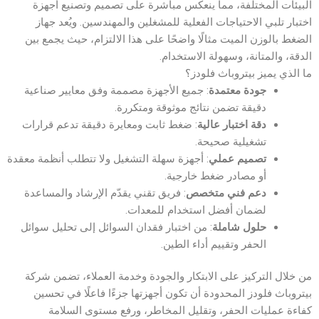
البيئات المختلفة، مما ينعكس مباشرة على تصميم وتصنيع أجهزة
اختبار تلبي الاحتياجات الفعلية للمشغلين والمهندسين. ويُعد جهاز
الضغط بالوزن الميت مثالًا واضحًا على هذا الالتزام، حيث يجمع بين
الدقة، والمتانة، وسهولة الاستخدام.
ما الذي يميز بيتروباث فلودز؟
جودة معتمدة
: جميع الأجهزة مصممة وفق معايير صناعية
دقيقة تضمن نتائج موثوقة ومتكررة.
دقة اختبار عالية
: ضغط ثابت ومعايرة دقيقة تدعم قرارات
تشغيلية صحيحة.
تصميم عملي
: أجهزة سهلة التشغيل ولا تتطلب أنظمة معقدة
أو مصادر ضغط خارجية.
دعم فني متخصص
: فريق تقني يقدّم الإرشاد والمساعدة
لضمان أفضل استخدام للمعدات.
حلول شاملة
: من اختبار فقدان السوائل إلى تحليل سوائل
الحفر وتقييم أداء الطين.
من خلال التركيز على الابتكار والجودة وخدمة العملاء، تضمن شركة
بيتروباث فلودز المحدودة أن تكون أجهزتها جزءًا فاعلًا في تحسين
كفاءة عمليات الحفر، وتقليل المخاطر، ورفع مستوى السلامة