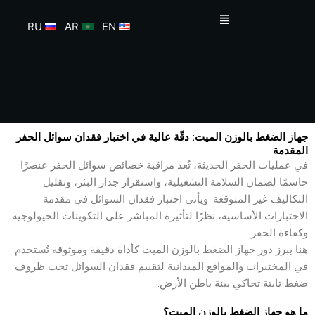
خطي
القائمة
لى
RU
AR
EN
لمحتوى
جهاز الضغط بالوزن الميت: دقّة عالية في اختبار فقدان سوائل الحفر
المقدمة
في عمليات الحفر الحديثة، تُعد مراقبة خصائص سوائل الحفر عنصرًا
حاسمًا لضمان السلامة التشغيلية، واستقرار جدار البئر، وتقليل
التكاليف غير المتوقعة. ويأتي اختبار فقدان السوائل في مقدمة
الاختبارات الأساسية، نظرًا لتأثيره المباشر على التكوينات الجيولوجية
وكفاءة الحفر.
هنا يبرز دور جهاز الضغط بالوزن الميت كأداة دقيقة وموثوقة تُستخدم
في المختبرات والمواقع الميدانية لتقييم فقدان السوائل تحت ظروف
ضغط ثابتة تحاكي بيئة باطن الأرض.
ما هو جهاز الضغط بالوزن الميت؟