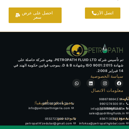
اتصل الآن
احصل على عرض
سعر
تم تأسيس شركة PETROPATH FLUID LTD، وهي شركة حاصلة على
شهادة ISO 9001:2015 وشهادة D & B، بموجب قوانين حكومة الهند في
14 فبراير 2008.
سياسة الخصوصية
W
L
I
F
h
i
n
a
a
n
s
c
معلومات الاتصال
t
k
t
e
الهند :
b
a
e
s
+91 9886788642
o
g
d
a
نيجيريا، غرب أفريقيا:
+23 48033030049
+91 9901274500
p
i
r
o
info@petropathnigeria.com
+91 7676586855
info@ppdrillingfluids.in
p
n
a
k
sales@ppdrillingfluids.in
m
سعودي :
جنوب دبي
+971 0552727699
+96 6567135881
petropathfzedubai@gmail.com
infoksa@petropathglobal.com