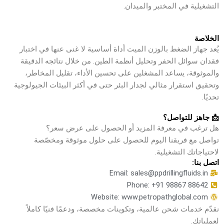
التشغيلية في المختبر والميدان.
الخلاصة
يُعد جهاز الضغط بالوزن الميت أداة أساسية لا غنى عنها في اختبار
فقدان سوائل الحفر وتحليل أنظمة الطين. من خلال نتائجه الدقيقة
والموثوقة، يساعد المشغلين على تحسين الأداء، تقليل المخاطر،
وتحقيق استقرار مثالي لجدار البئر حتى في أكثر البيئات الجيولوجية
تحديًا.
📩 جاهز للتواصل؟
هل ترغب في معرفة المزيد أو الحصول على عرض سعر؟
تواصل مع فريقنا اليوم للحصول على حلول موثوقة ومخصّصة
لاحتياجاتك التشغيلية.
اتصل بنا:
Email: sales@ppdrillingfluids.in
Phone: +91 98867 88642
Website: www.petropathglobal.com
نقدّم خدمات شحن عالمية، وتكوينات مخصصة، ودعمًا فنيًا كاملاً
لعملياتك.