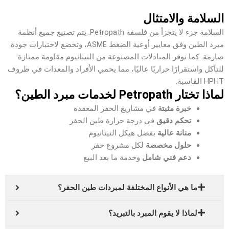
السلامة والامتثال
السلامة جزء لا يتجزأ من فلسفة Petropath. يتم تصنيع جميع أنظمة
مبرد الطين وفق معايير أوعية الضغط ASME، وتخضع لاختبارات جودة
صارمة. كما توفر المبادلات المصنوعة من التيتانيوم مقاومة ممتازة
للتآكل واستقرارًا حراريًا عاليًا، مما يحمي الأفراد والمعدات في ظروف
HPHT القاسية.
لماذا تختار Petropath لخدمات مبرد الطين؟
خبرة مثبتة
في مشاريع الحفر المعقدة
تحكم دقيق
في درجة حرارة طين الحفر
متانة عالية
بفضل هيكل التيتانيوم
حلول مخصصة
لكل مشروع حفر
دعم فني شامل
وخدمة ما بعد البيع
ما هي الأنواع المختلفة لمبردات طين الحفر؟
لماذا لا يقوم المبرد بالتبريد؟