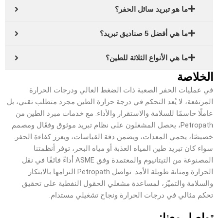
ما هو تبريد سائل الحفر؟
ما هي أفضل 5 صناديق تبريد؟
ما هي الأنواع الثلاثة للطين؟
الخلاصة
في عمليات الحفر الصعبة ذات الضغط العالي ودرجات الحرارة
المرتفعة، لا يُعد التحكم في درجة حرارة الطين مجرد متطلب تقني، بل
عاملًا حاسمًا للسلامة والاستقرار والأداء. مع خدمات مبرد الطين من
Petropath، يحصل المشغلون على نظام تبريد موثوق وفعّال ومصمم
خصيصًا، يحمي المعدات، ويضمن دقة القياسات، ويعزز كفاءة الحفر.
سواء كان تبريد طين المياه العذبة أو مياه البحر، توفر أنظمتنا
المصنوعة من التيتانيوم والمعتمدة وفق ASME أداءً فائقًا في نقل
الحرارة ومتانة طويلة الأمد. تواصل Petropath التزامها بالابتكار
والسلامة والتميّز، لمساعدة مشغلي الحقول النفطية على تحقيق
تحكم مثالي في درجات الحرارة ونجاح تشغيلي مستدام.
تواصل معنا: