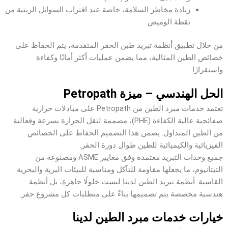
زيادة مخاطر السلامة، خاصة عند اقتراب السوائل الزيتية من
نقطة الوميض
من خلال تطبيق أنظمة تبريد طين الحفر المتقدمة، يتم الحفاظ على
خصائص الطين المثالية، مما يضمن عمليات أكثر أمانًا وكفاءة
واستقرارًا.
الحل الهندسي – ميزة Petropath
تعتمد خدمات مبرد الطين من Petropath على مبادلات حرارية
صفائحية عالية الكفاءة (PHE)، مصممة لنقل الحرارة بسرعة وفعالية
من الطين المتداول. يضمن هذا التصميم الحفاظ على الخصائص
الفيزيائية والكيميائية للطين طوال دورة الحفر.
جميع وحدات التبريد معتمدة وفق معايير ASME ومصنوعة من
التيتانيوم، ما يجعلها مقاومة للتآكل ومناسبة للبيئات البرية والبحرية
القاسية. أنظمة تبريد الطين لدينا ليست حلولًا جاهزة، بل أنظمة
هندسية مخصصة يتم تصميمها بناءً على متطلبات كل مشروع حفر.
خيارات خدمات مبرد الطين لدينا