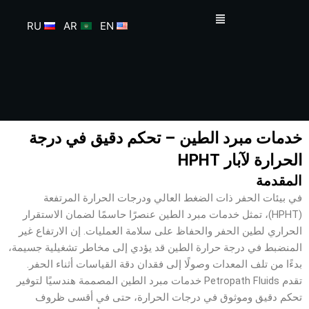
خطي
القائمة
لى
RU
AR
EN
لمحتوى
خدمات مبرد الطين – تحكم دقيق في درجة
الحرارة لآبار HPHT
المقدمة
في بيئات الحفر ذات الضغط العالي ودرجات الحرارة المرتفعة
(HPHT)، تمثل خدمات مبرد الطين عنصرًا حاسمًا لضمان الاستقرار
الحراري لطين الحفر والحفاظ على سلامة العمليات. إن الارتفاع غير
المنضبط في درجة حرارة الطين قد يؤدي إلى مخاطر تشغيلية جسيمة،
بدءًا من تلف المعدات وصولًا إلى فقدان دقة القياسات أثناء الحفر.
تقدم Petropath Fluids خدمات مبرد الطين المصممة هندسيًا لتوفير
تحكم دقيق وموثوق في درجات الحرارة، حتى في أقسى ظروف