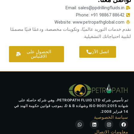
Email: sales@ppdrillingfluids.in
Phone: +91 98867 88642
Website: www.petropathglobal.com
نقدم خدمات التوريد عالميًا، وتكوينات مخصصة، ودعمًا فنيًا مصممًا
لتلبية احتياجاتك التشغيلية.
اتصل الآن
الحصول على
الاقتباس
تم تأسيس شركة PETROPATH FLUID LTD، وهي شركة حاصلة على
شهادة ISO 9001:2015 وشهادة D & B، بموجب قوانين حكومة الهند في
14 فبراير 2008.
سياسة الخصوصية
W
L
I
F
h
i
n
a
a
n
s
c
معلومات الاتصال