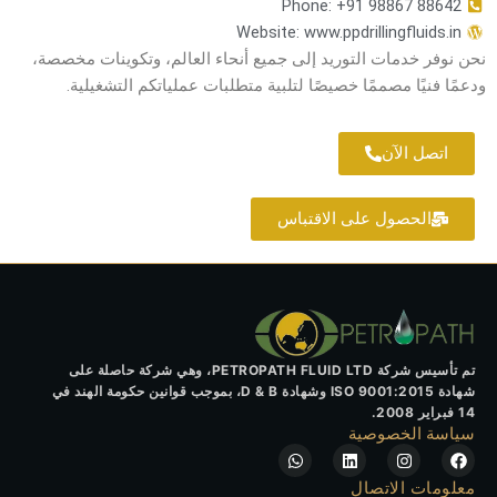
Phone: +91 98867 88642
Website: www.ppdrillingfluids.in
نحن نوفر خدمات التوريد إلى جميع أنحاء العالم، وتكوينات مخصصة،
ودعمًا فنيًا مصممًا خصيصًا لتلبية متطلبات عملياتكم التشغيلية.
اتصل الآن
الحصول على الاقتباس
تم تأسيس شركة PETROPATH FLUID LTD، وهي شركة حاصلة على
شهادة ISO 9001:2015 وشهادة D & B، بموجب قوانين حكومة الهند في
14 فبراير 2008.
سياسة الخصوصية
W
L
I
F
h
i
n
a
a
n
s
c
معلومات الاتصال