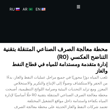
خطي
القائمة
لى
RU
AR
EN
لمحتوى
محطة معالجة الصرف الصناعي المتنقلة بتقنية
التناضح العكسي (RO)
إدارة متقدمة ومستدامة للمياه في قطاع النفط
والغاز
تلعب المياه دورًا محوريًا في جميع مراحل عمليات النفط والغاز، بدءًا
من الحفر والاستكشاف وصولًا إلى الإنتاج والتكرير والاستخلاص
المعزز. ومع تزايد التحديات البيئية وصرامة اللوائح التنظيمية، أصبحت
محطة معالجة الصرف الصناعي المتنقلة بتقنية RO حلًا أساسيًا لإدارة
المياه بكفاءة واستدامة داخل مواقع التشغيل المختلفة.
تعتمد شركات النفط والغاز الحديثة على محطة معالجة الصرف