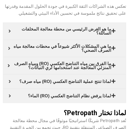
تعكس هذه الشراكات الثقة الكبيرة في جودة الحلول المقدمة وقدرتها
على تحقيق نتائج ملموسة في تحسين الأداء البيئي والتشغيلي.
ما هو الغرض الرئيسي من محطة معالجة المخلفات
السائلة؟
ما هي المشكلات الأكثر شيوعاً في محطات معالجة مياه
الصرف الصحي؟
ما الفرق بين مياه التناضح العكسي (RO) ومياه الصرف
المنزلي المعالجة عند استخدامها لري النباتات؟
لماذا تنتج عملية التناضح العكسي (RO) مياه صرف؟
لماذا يرفض نظام التناضح العكسي (RO) الماء؟
لماذا تختار Petropath؟
تُعد Petropath شريكًا استراتيجيًا موثوقًا في مجال محطة معالجة
الصرف الصناعي المتنقلة بتقنية RO، حيث تجمع بين الخبرة التقنية