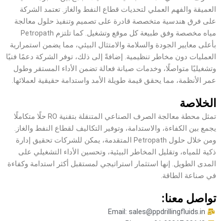
العميقة والفهم العملي لتحديات قطاع النفط والغاز. تعتمد الشركة
على فرق هندسية متخصصة قادرة على تصميم وتنفيذ حلول معالجة
مياه مخصصة وفق طبيعة كل موقع وتشغيل. كما تلتزم Petropath
بأعلى معايير الجودة والسلامة والامتثال البيئي، مما يضمن استمرارية
العمليات دون مخاطر تنظيمية. إضافةً إلى ذلك، توفر الشركة دعمًا فنيًا
وتشغيليًا متواصلًا، وخدمات صيانة فعالة تضمن الأداء المستقر وطول
عمر الأنظمة، مما يحقق قيمة طويلة الأمد واستدامة حقيقية لعملائها.
الخلاصة
تمثل محطة معالجة الصرف الصناعي المتنقلة بتقنية RO حلًا متكاملًا
يجمع بين الكفاءة، والاستدامة، وتوفير التكاليف لقطاع النفط والغاز.
ومن خلال حلول Petropath المتقدمة، يمكن للشركات تحقيق إدارة
ذكية للمياه، وتقليل المخاطر البيئية، وتحسين الأداء التشغيلي على
المدى الطويل. إنها استثمار استراتيجي لمستقبل أكثر استدامة وكفاءة
في صناعة الطاقة.
تواصل معنا:
Email: sales@ppdrillingfluids.in