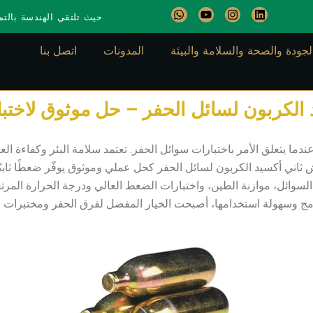
W
Y
I
L
حيث تلتقي الهندسة بالتمي
h
o
n
i
a
u
s
n
t
t
t
k
لجودة والصحة والسلامة والبيئة
المدونات
اتصل بنا
s
u
a
e
a
b
g
d
p
e
r
i
p
a
n
m
الكربون لسائل الحفر – حل موثوق لاختب
دما يتعلق الأمر باختبارات سوائل الحفر. تعتمد سلامة البئر وكفاءة الع
 ثاني أكسيد الكربون لسائل الحفر كحل عملي وموثوق يوفّر ضغطًا ثابتً
لسوائل، موازنة الطين، واختبارات الضغط العالي ودرجة الحرارة الم
دمج وسهولة استخدامها، أصبحت الخيار المفضل لفرق الحفر ومختبرات ال