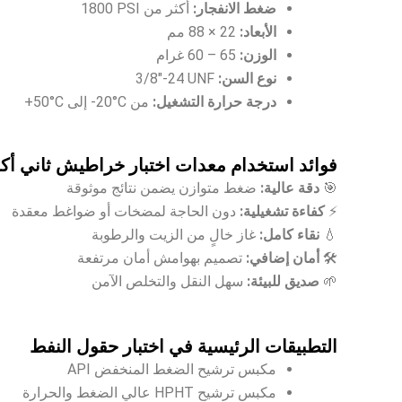
ضغط الانفجار:
أكثر من ‎1800 PSI‎
الأبعاد:
‎88 × 22 مم‎
الوزن:
‎60 – 65 غرام‎
نوع السن:
‎3/8″-24 UNF‎
درجة حرارة التشغيل:
من ‎-20°C‎ إلى ‎+50°C‎
فوائد استخدام معدات اختبار خراطيش ثاني أك
🎯
دقة عالية:
ضغط متوازن يضمن نتائج موثوقة
⚡
كفاءة تشغيلية:
دون الحاجة لمضخات أو ضواغط معقدة
💧
نقاء كامل:
غاز خالٍ من الزيت والرطوبة
🛠️
أمان إضافي:
تصميم بهوامش أمان مرتفعة
🌱
صديق للبيئة:
سهل النقل والتخلص الآمن
التطبيقات الرئيسية في اختبار حقول النفط
مكبس ترشيح الضغط المنخفض API
مكبس ترشيح HPHT عالي الضغط والحرارة