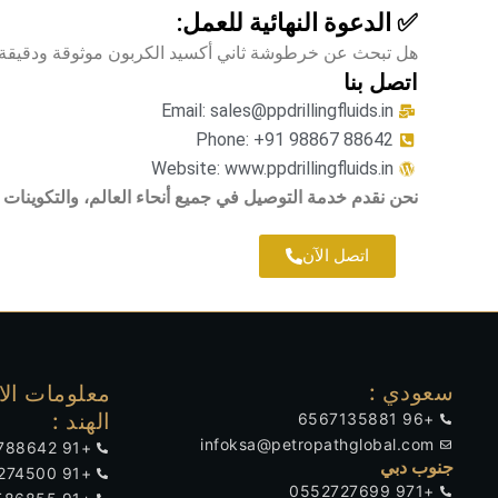
✅ الدعوة النهائية للعمل:
هل تبحث عن خرطوشة ثاني أكسيد الكربون موثوقة ودقيقة لمع
اتصل بنا
Email: sales@ppdrillingfluids.in
Phone: +91 98867 88642
Website: www.ppdrillingfluids.in
نحن نقدم خدمة التوصيل في جميع أنحاء العالم، والتكوينات 
اتصل الآن
سعودي :
معلومات الا
الهند :
+96 6567135881
infoksa@petropathglobal.com
+91 9886788642
جنوب دبي
+91 9901274500
+971 0552727699