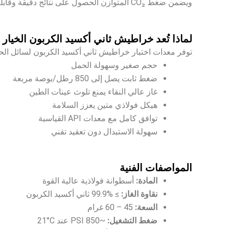
ويضمن ضغط CO₂ المتوازن الحصول على نتائج دقيقة وقابلة للتكرار، وهو أمر حاسم عند قياس فقدان السوائل وسلوك الطين وكفاءة الإضافات الكيميائية.
لماذا تُعد خراطيش ثاني أكسيد الكربون الخيار 
توفر معدات اختبار خراطيش ثاني أكسيد الكربون لسائل الحفر
حجم صغير وسهولة الحمل
ضغط ثابت يصل إلى 850 رطل/بوصة مربعة
غاز عالي النقاء يمنع تلوث عينات الطين
هيكل فولاذي متين يعزز السلامة
توافق كامل مع معدات API القياسية
سهولة الاستبدال دون تعقيد تقني
المواصفات الفنية
المادة:
أسطوانة فولاذية عالية القوة
نقاوة الغاز:
≥ ‎99.9%‎ ثاني أكسيد الكربون
السعة:
45 – 60 غرام
ضغط التشغيل:
~850 PSI عند ‎21°C‎