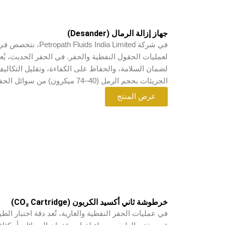
جهاز إزالة الرمال (Desander)
في شركة ia Limited
لعمليات الحقول النفطية والحفر. في الحفر الحديث، يُعد 
لضمان السلامة، والحفاظ على الكفاءة، وتقليل التكاليف ا
الجزيئات بحجم الرمل (40–74 ميكرون) من سوائل الحفر باستخدام تقنية الهيدروسيكلون عالية الأداء.
عرض المنتج
خرطوشة ثاني أكسيد الكربون (CO₂ Cartridge)
في عمليات الحفر النفطية والغازية، تُعد دقة اختبار الطين