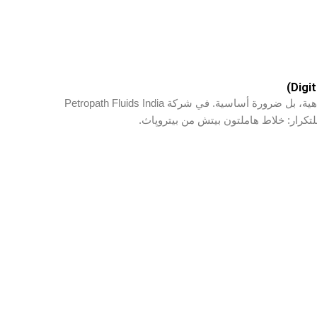
في صناعة النفط والغاز، لا يُعد خلاط هاملتون بيتش رفاهية، بل ضرورة أساسية. في شركة Petropath Fluids India