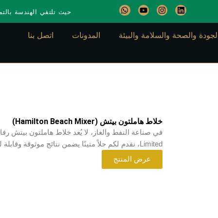
W
Y
I
L
حيث تلتقي الهندسة بالتمي
h
o
n
i
a
u
s
n
t
t
t
k
لجودة والصحة والسلامة والبيئة
المدونات
اتصل بنا
s
u
a
e
a
b
g
d
p
e
r
i
p
a
n
m
خلاط هاملتون بيتش (Hamilton Beach Mixer)
Limited، نقدم لكم حلاً متينًا يضمن نتائج موثوقة وقابلة للتكرار: خلاط هاملتون بيتش من بيتروپاث.
عرض المنتج