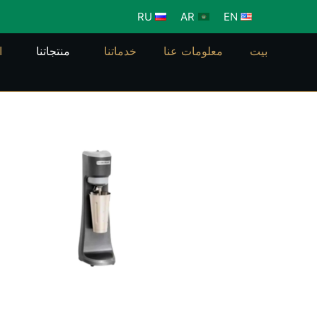
خطي
RU
AR
EN
لى
لمحتوى
بيت
معلومات عنا
خدماتنا
منتجاتنا
ا