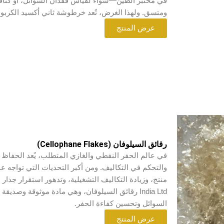
في مختبر الطين—سواء لقياس فقدان السوائل، أو كثاف
ومتسق. ولهذا الغرض، تُعد خرطوشة ثاني أكسيد الكربون ا
عرض المنتج
رقائق السيلوفان (Cellophane Flakes)
في عالم الحفر النفطي والغازي المتطلب، يُعد الحفاظ عل
والتحكم في التكاليف. ومن أكبر التحديات التي تواجه ع
السوائل وتحسين كفاءة الحفر.
عرض المنتج