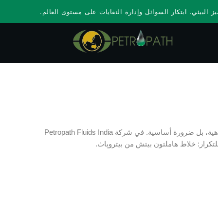
ز البيئي. ابتكار السوائل وإدارة النفايات على مستوى العالم.
في صناعة النفط والغاز، لا يُعد خلاط هاملتون بيتش رفاهية، بل ضرورة أساسية. في شركة Petropath Fluids India