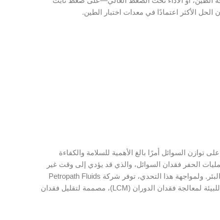
ة الطين، أو الأداء تحت الضغط العالي—على ضغط ثابت
لحل الأكثر اعتمادًا في معدات اختبار الطين.
ى توازن السوائل أمرًا بالغ الأهمية للسلامة والكفاءة
مليات الحفر فقدان السوائل، والذي قد يؤدي إلى وقت غير
منتج، وزيادة التكاليف التشغيلية، وتدهور استقرار جدار البئر. ولمواجهة هذا التحدي، توفر شركة Petropath Fluids
India Ltd رقائق السيلوفان، وهي مادة موثوقة وصديقة للبيئة لمعالجة فقدان الدوران (LCM)، مصممة لتقليل فقدان