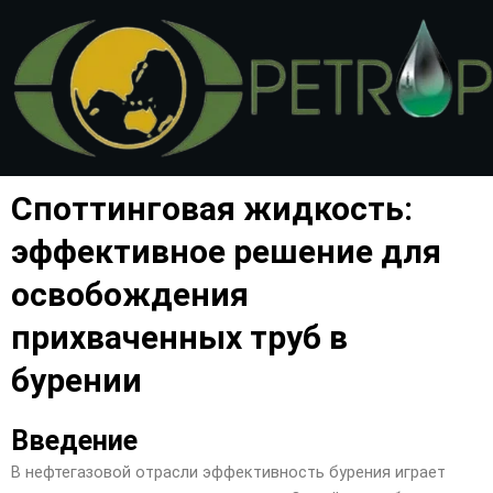
Перейти
к
содержимому
Споттинговая жидкость:
эффективное решение для
освобождения
прихваченных труб в
бурении
Введение
В нефтегазовой отрасли эффективность бурения играет