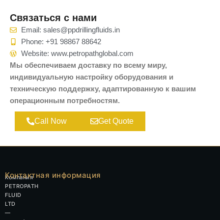
Связаться с нами
Email: sales@ppdrillingfluids.in
Phone: +91 98867 88642
Website: www.petropathglobal.com
Мы обеспечиваем доставку по всему миру,
индивидуальную настройку оборудования и
техническую поддержку, адаптированную к вашим
операционным потребностям.
Call Now
Get Quote
Контактная информация
Компания
PETROPATH
FLUID
LTD
—