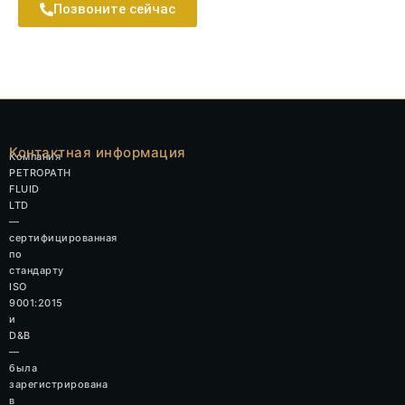
Позвоните сейчас
Контактная информация
Компания
PETROPATH
FLUID
LTD
—
сертифицированная
по
стандарту
ISO
9001:2015
и
D&B
—
была
зарегистрирована
в