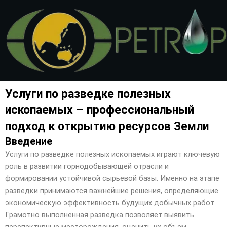
Перейти
к
содержимому
Услуги по разведке полезных
ископаемых – профессиональный
подход к открытию ресурсов Земли
Введение
Услуги по разведке полезных ископаемых играют ключевую
роль в развитии горнодобывающей отрасли и
формировании устойчивой сырьевой базы. Именно на этапе
разведки принимаются важнейшие решения, определяющие
экономическую эффективность будущих добычных работ.
Грамотно выполненная разведка позволяет выявить
перспективные месторождения, оценить их объем,