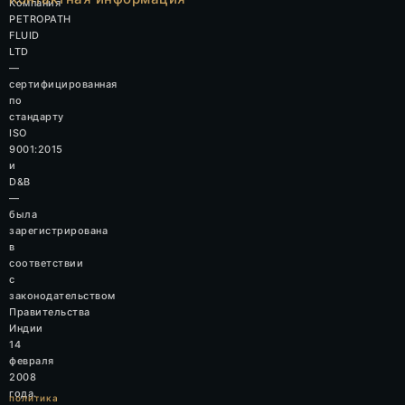
Компания
PETROPATH
FLUID
LTD
—
сертифицированная
по
стандарту
ISO
9001:2015
и
D&B
—
была
зарегистрирована
в
соответствии
с
законодательством
Правительства
Индии
14
февраля
2008
года.
политика