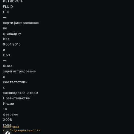
PETROPATH
FLUID
LTD
—
сертифицированная
по
стандарту
ISO
9001:2015
и
D&B
—
была
зарегистрирована
в
соответствии
с
законодательством
Правительства
Индии
14
февраля
2008
года.
политика
конфиденциальности
F
I
L
W