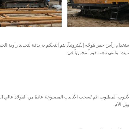
 الأفقي HDD بحفر ثقب تجريبي باستخدام رأس حفر مُوجّه إلكترونياً، يتم التحكم به بدقة ل
الأنبوب المطلوب، ثم تُسحب الأنابيب المصنوعة عادةً من الفولاذ عالي ال
ل الأم