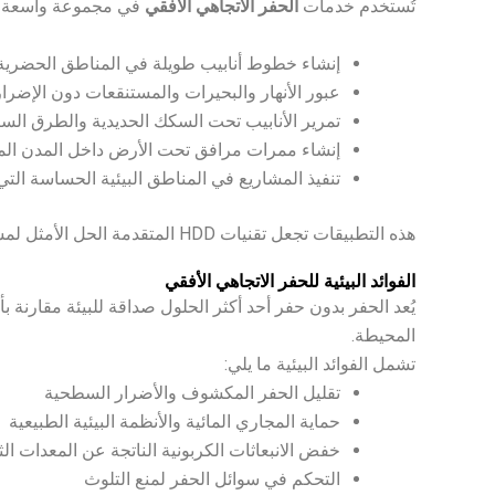
تُستخدم خدمات
الحفر الاتجاهي الأفقي
في مجموعة واسعة من 
إنشاء خطوط أنابيب طويلة في المناطق الحضرية 
عبور الأنهار والبحيرات والمستنقعات دون الإضرار 
تمرير الأنابيب تحت السكك الحديدية والطرق السري
إنشاء ممرات مرافق تحت الأرض داخل المدن ال
تنفيذ المشاريع في المناطق البيئية الحساسة التي 
هذه التطبيقات تجعل تقنيات HDD المتقدمة الحل الأمثل لمشاريع البنية التحتية التي تتطلب دقة عالية وتأثيراً بيئياً منخفضاً.
الفوائد البيئية للحفر الاتجاهي الأفقي
يُعد الحفر بدون حفر أحد أكثر الحلول صداقة للبيئة مقارنة 
المحيطة.
تشمل الفوائد البيئية ما يلي:
تقليل الحفر المكشوف والأضرار السطحية
حماية المجاري المائية والأنظمة البيئية الطبيعية
خفض الانبعاثات الكربونية الناتجة عن المعدات الث
التحكم في سوائل الحفر لمنع التلوث