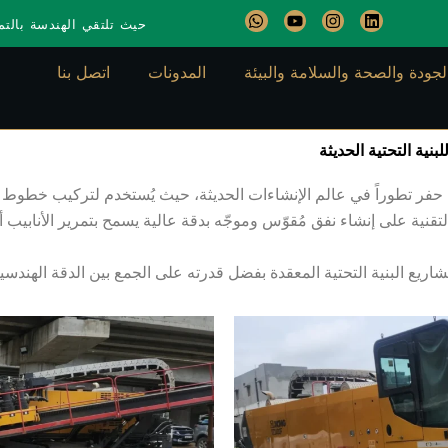
W
Y
I
L
حيث تلتقي الهندسة بالتمي
h
o
n
i
a
u
s
n
t
t
t
k
لجودة والصحة والسلامة والبيئة
المدونات
اتصل بنا
s
u
a
e
a
b
g
d
p
e
r
i
p
a
n
m
من أكثر تقنيات الحفر بدون حفر تطوراً في عالم الإنشاءات الحديثة، حيث يُستخدم لت
قنية على إنشاء نفق مُقوّس وموجّه بدقة عالية يسمح بتمرير الأنابيب