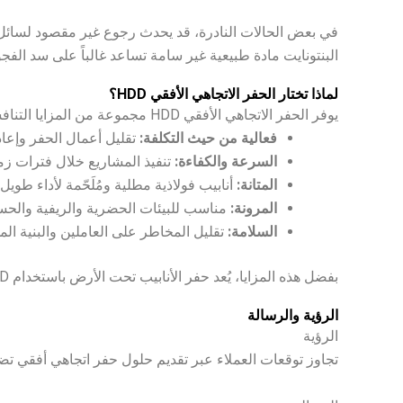
في بعض الحالات النادرة، قد يحدث رجوع غير مقصود لسائل ا
البنتونايت مادة طبيعية غير سامة تساعد غالباً على سد الفج
لماذا تختار الحفر الاتجاهي الأفقي HDD؟
يوفر الحفر الاتجاهي الأفقي HDD مجموعة من المزايا التنافسية التي تجعله متفوقاً على طرق الحفر التقليدية:
فعالية من حيث التكلفة:
تقليل أعمال الحفر وإعاد
السرعة والكفاءة:
تنفيذ المشاريع خلال فترات زم
المتانة:
أنابيب فولاذية مطلية ومُلَحّمة لأداء طويل 
المرونة:
مناسب للبيئات الحضرية والريفية والح
السلامة:
تقليل المخاطر على العاملين والبنية ال
بفضل هذه المزايا، يُعد حفر الأنابيب تحت الأرض باستخدام HDD الخيار الأول لعبور الأنهار والطرق والمناطق ذات الكثافة العالية.
الرؤية والرسالة
الرؤية
تجاوز توقعات العملاء عبر تقديم حلول حفر اتجاهي أفقي تضع 