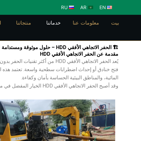
خطي
RU
AR
EN
لى
لمحتوى
بيت
معلومات عنا
خدماتنا
منتجاتنا
ا
🏗️ الحفر الاتجاهي الأفقي HDD – حلول موثوقة ومستدامة للبنية التحتية الحديثة
مقدمة عن الحفر الاتجاهي الأفقي HDD
يُعد الحفر الاتجاهي الأفقي HDD 
فتح خنادق أو إحداث اضطرابات سطحية واسعة. تعتمد هذه الت
المائية، والمناطق البيئية الحساسة بأمان وكفاءة.
وقد أصبح الحفر الاتجاهي الأفقي HDD الخيار المفضل في مشاريع البنية التحتية المعقدة بفضل قدرته على الجمع بين الدقة الهندسية والاستدامة البيئية وتقليل المخاطر التشغيلية.