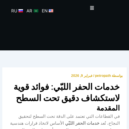
خطي
القائمة
لى
RU
AR
EN
لمحتوى
بواسطة
petropath
/
فبراير 9, 2026
خدمات الحفر اللبّي: فوائد قوية
لاستكشاف دقيق تحت السطح
المقدمة
في القطاعات التي تعتمد على الدقة تحت السطح لتحقيق
النجاح، تُعد
خدمات الحفر اللبّي
الأساس لاتخاذ قرارات هندسية