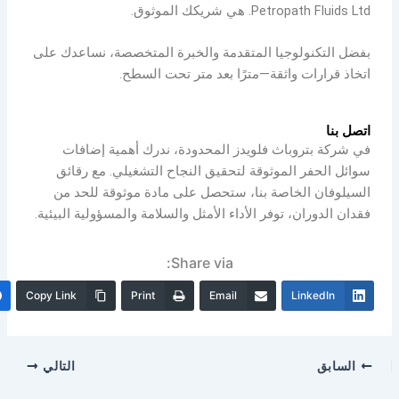
Petropath Fluids Ltd. هي شريكك الموثوق.
بفضل التكنولوجيا المتقدمة والخبرة المتخصصة، نساعدك على
اتخاذ قرارات واثقة—مترًا بعد متر تحت السطح.
اتصل بنا
في شركة بتروباث فلويدز المحدودة، ندرك أهمية إضافات
سوائل الحفر الموثوقة لتحقيق النجاح التشغيلي. مع رقائق
السيلوفان الخاصة بنا، ستحصل على مادة موثوقة للحد من
فقدان الدوران، توفر الأداء الأمثل والسلامة والمسؤولية البيئية.
Share via:
Copy Link
Print
Email
LinkedIn
السابق
التالي