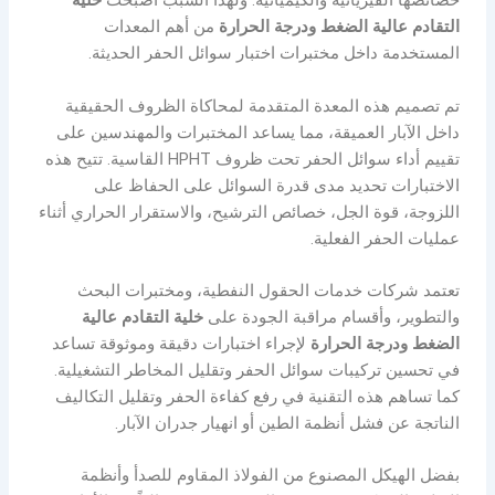
خصائصها الفيزيائية والكيميائية. ولهذا السبب أصبحت
خلية
التقادم عالية الضغط ودرجة الحرارة
من أهم المعدات
المستخدمة داخل مختبرات اختبار سوائل الحفر الحديثة.
تم تصميم هذه المعدة المتقدمة لمحاكاة الظروف الحقيقية
داخل الآبار العميقة، مما يساعد المختبرات والمهندسين على
تقييم أداء سوائل الحفر تحت ظروف HPHT القاسية. تتيح هذه
الاختبارات تحديد مدى قدرة السوائل على الحفاظ على
اللزوجة، قوة الجل، خصائص الترشيح، والاستقرار الحراري أثناء
عمليات الحفر الفعلية.
تعتمد شركات خدمات الحقول النفطية، ومختبرات البحث
والتطوير، وأقسام مراقبة الجودة على
خلية التقادم عالية
الضغط ودرجة الحرارة
لإجراء اختبارات دقيقة وموثوقة تساعد
في تحسين تركيبات سوائل الحفر وتقليل المخاطر التشغيلية.
كما تساهم هذه التقنية في رفع كفاءة الحفر وتقليل التكاليف
الناتجة عن فشل أنظمة الطين أو انهيار جدران الآبار.
بفضل الهيكل المصنوع من الفولاذ المقاوم للصدأ وأنظمة