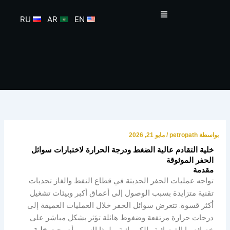
خطي
القائمة
لى
RU
AR
EN
لمحتوى
بواسطة
petropath
/
مايو 21, 2026
خلية التقادم عالية الضغط ودرجة الحرارة لاختبارات سوائل
الحفر الموثوقة
مقدمة
تواجه عمليات الحفر الحديثة في قطاع النفط والغاز تحديات
تقنية متزايدة بسبب الوصول إلى أعماق أكبر وبيئات تشغيل
أكثر قسوة. تتعرض سوائل الحفر خلال العمليات العميقة إلى
درجات حرارة مرتفعة وضغوط هائلة تؤثر بشكل مباشر على