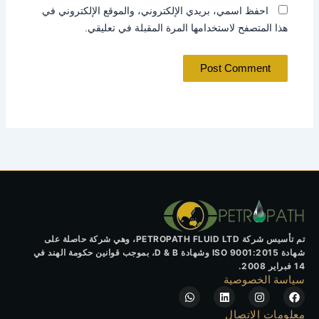
احفظ اسمي، بريدي الإلكتروني، والموقع الإلكتروني في
هذا المتصفح لاستخدامها المرة المقبلة في تعليقي.
تم تأسيس شركة PETROPATH FLUID LTD، وهي شركة حاصلة على
شهادة ISO 9001:2015 وشهادة D & B، بموجب قوانين حكومة الهند في
14 فبراير 2008.
سياسة الخصوصية
W
L
I
F
h
i
n
a
a
n
s
c
معلومات الاتصال