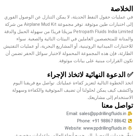
الخلاصة
في عمليات حقول النفط الحديثة، لا يمكن التنازل عن الوصول الفوري
إلى اختبارات طين موثوقة. توفر مجموعة Airplane Mud Kit من شركة
Petropath Fluids India Limited مزيجًا فريدًا من سهولة الحمل والدقة
والمتانة للمتخصصين العاملين في البيئات النائية والصعبة. سواء
للاختبارات الميدانية الروتينية، أو المشاريع البحرية، أو عمليات التفتيش
الطارئة، فإن هذه المجموعة المحمولة لاختبار سوائل الحفر تضمن أن
تكون القرارات مبنية على بيانات موثوقة.
✅ الدعوة النهائية لاتخاذ الإجراء
اتخذ الخطوة التالية لتعزيز كفاءة عملياتك. تواصل مع فريقنا اليوم
واكتشف كيف يمكن لحلولنا أن تضيف الموثوقية والكفاءة وسهولة
الاستخدام إلى مشاريعك.
تواصل معنا
Email: sales@ppdrillingfluids.in
Phone: +91 98867 88642
Website: www.ppdrillingfluids.in
نوفّر خدمات التوصيل إلى جميع أنحاء العالم، وإعدادات مخصصة،