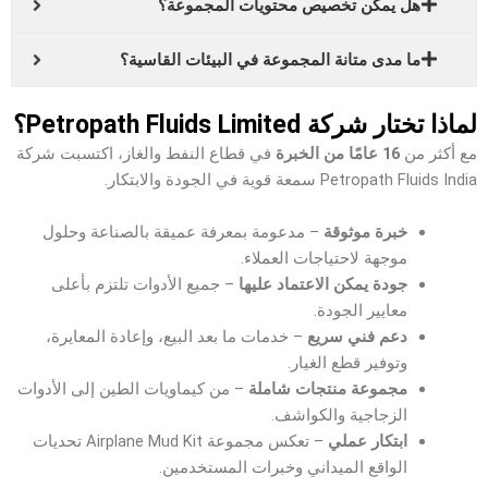
هل يمكن تخصيص محتويات المجموعة؟
ما مدى متانة المجموعة في البيئات القاسية؟
لماذا تختار شركة Petropath Fluids Limited؟
مع أكثر من
16 عامًا من الخبرة
في قطاع النفط والغاز، اكتسبت شركة
Petropath Fluids India سمعة قوية في الجودة والابتكار.
خبرة موثوقة
– مدعومة بمعرفة عميقة بالصناعة وحلول
موجهة لاحتياجات العملاء.
جودة يمكن الاعتماد عليها
– جميع الأدوات تلتزم بأعلى
معايير الجودة.
دعم فني سريع
– خدمات ما بعد البيع، وإعادة المعايرة،
وتوفير قطع الغيار.
مجموعة منتجات شاملة
– من كيماويات الطين إلى الأدوات
الزجاجية والكواشف.
ابتكار عملي
– تعكس مجموعة Airplane Mud Kit تحديات
الواقع الميداني وخبرات المستخدمين.