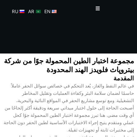
خطي
القائمة
لى
RU
AR
EN
لمحتوى
مجموعة اختبار الطين المحمولة جوًا من شركة
بيتروپاث فلويدز الهند المحدودة
المقدمة
في عالم النفط والغاز، يُعد التحكم في خصائص سوائل الحفر عاملاً
حاسمًا لضمان سلامة البئر وكفاءة العمليات وتقليل المخاطر
التشغيلية. ومع توسع مشاريع الحفر في المواقع النائية والبحرية،
أصبحت الحاجة إلى حلول اختبار ميداني سريعة ودقيقة أكثر إلحاحًا من
أي وقت مضى. هنا تبرز مجموعة اختبار الطين المحمولة جوًا كحل
عملي ومتقدم يتيح إجراء الاختبارات الأساسية لطين الحفر دون الحاجة
إلى مختبرات ثابتة أو تجهيزات ثقيلة.