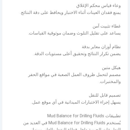
وعاء قياس محكم الإغلاق
يمنع فقدان العينات أثناء الاختبار ويحافظ على دقة النتائج.
غطاء تثبيت آمن
يساعد على تقليل التلوث وضمان موثوقية القياسات.
نظام أوزان معاير بدقة
يضمن تكرار النتائج وتحقيق أعلى مستويات الدقة.
هيكل متين
مصمم لتحمل ظروف العمل الصعبة في مواقع الحفر
والمختبرات.
تصميم قابل للنقل
يسهل إجراء الاختبارات الميدانية في أي موقع عمل.
تطبيقات Mud Balance for Drilling Fluids
يُستخدم Mud Balance for Drilling Fluids في العديد من
التطبيقات الحيوية داخل قطاع النفط والغاز، ومنها: