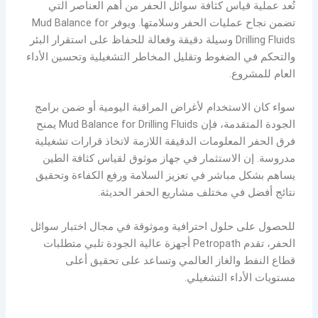
تُعد عملية قياس كثافة سوائل الحفر من أهم العناصر التي
تضمن نجاح عمليات الحفر وسلامتها. ويوفر Mud Balance for
Drilling Fluids وسيلة دقيقة وفعالة للحفاظ على استقرار البئر
والتحكم في الضغوط وتقليل المخاطر التشغيلية وتحسين الأداء
العام للمشروع.
سواء كان الاستخدام لأغراض المراقبة اليومية أو ضمن برامج
الجودة المتقدمة، فإن Mud Balance for Drilling Fluids يمنح
فرق الحفر المعلومات الدقيقة اللازمة لاتخاذ قرارات تشغيلية
مدروسة. إن الاستثمار في جهاز موثوق لقياس كثافة الطين
يساهم بشكل مباشر في تعزيز السلامة ورفع الكفاءة وتحقيق
نتائج أفضل في مختلف مشاريع الحفر الحديثة.
للحصول على حلول احترافية وموثوقة في مجال اختبار سوائل
الحفر، تقدم Petropath أجهزة عالية الجودة تلبي متطلبات
قطاع النفط والغاز العالمي وتساعد على تحقيق أعلى
مستويات الأداء التشغيلي.