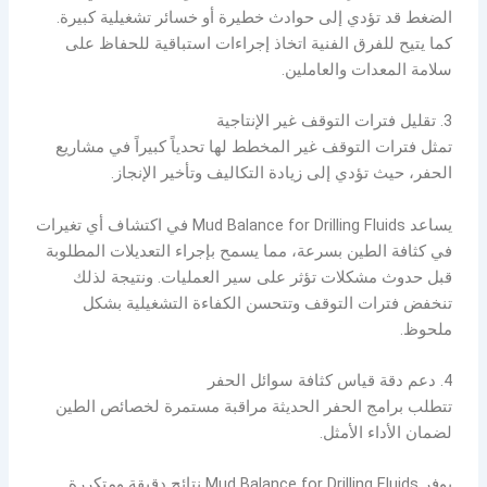
الضغط قد تؤدي إلى حوادث خطيرة أو خسائر تشغيلية كبيرة.
كما يتيح للفرق الفنية اتخاذ إجراءات استباقية للحفاظ على
سلامة المعدات والعاملين.
3. تقليل فترات التوقف غير الإنتاجية
تمثل فترات التوقف غير المخطط لها تحدياً كبيراً في مشاريع
الحفر، حيث تؤدي إلى زيادة التكاليف وتأخير الإنجاز.
يساعد Mud Balance for Drilling Fluids في اكتشاف أي تغيرات
في كثافة الطين بسرعة، مما يسمح بإجراء التعديلات المطلوبة
قبل حدوث مشكلات تؤثر على سير العمليات. ونتيجة لذلك
تنخفض فترات التوقف وتتحسن الكفاءة التشغيلية بشكل
ملحوظ.
4. دعم دقة قياس كثافة سوائل الحفر
تتطلب برامج الحفر الحديثة مراقبة مستمرة لخصائص الطين
لضمان الأداء الأمثل.
يوفر Mud Balance for Drilling Fluids نتائج دقيقة ومتكررة