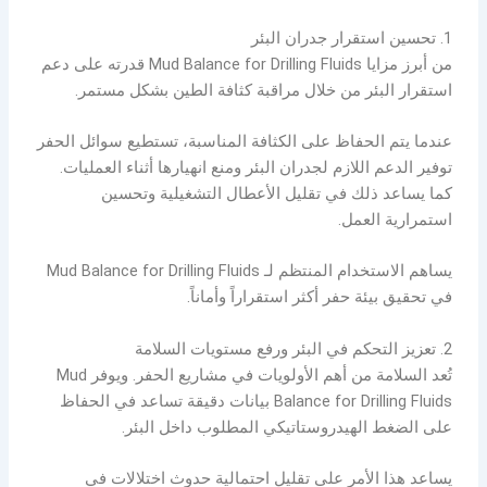
1. تحسين استقرار جدران البئر
من أبرز مزايا Mud Balance for Drilling Fluids قدرته على دعم
استقرار البئر من خلال مراقبة كثافة الطين بشكل مستمر.
عندما يتم الحفاظ على الكثافة المناسبة، تستطيع سوائل الحفر
توفير الدعم اللازم لجدران البئر ومنع انهيارها أثناء العمليات.
كما يساعد ذلك في تقليل الأعطال التشغيلية وتحسين
استمرارية العمل.
يساهم الاستخدام المنتظم لـ Mud Balance for Drilling Fluids
في تحقيق بيئة حفر أكثر استقراراً وأماناً.
2. تعزيز التحكم في البئر ورفع مستويات السلامة
تُعد السلامة من أهم الأولويات في مشاريع الحفر. ويوفر Mud
Balance for Drilling Fluids بيانات دقيقة تساعد في الحفاظ
على الضغط الهيدروستاتيكي المطلوب داخل البئر.
يساعد هذا الأمر على تقليل احتمالية حدوث اختلالات في