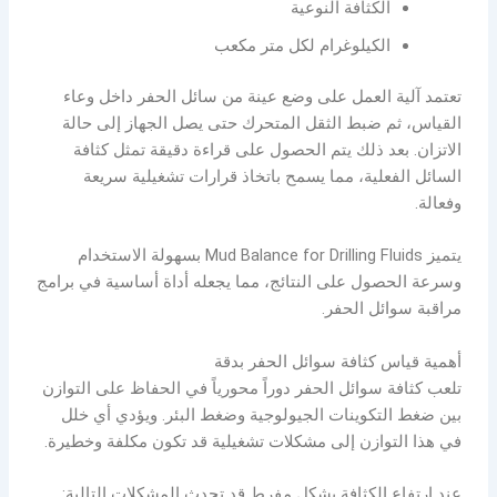
الكثافة النوعية
الكيلوغرام لكل متر مكعب
تعتمد آلية العمل على وضع عينة من سائل الحفر داخل وعاء
القياس، ثم ضبط الثقل المتحرك حتى يصل الجهاز إلى حالة
الاتزان. بعد ذلك يتم الحصول على قراءة دقيقة تمثل كثافة
السائل الفعلية، مما يسمح باتخاذ قرارات تشغيلية سريعة
وفعالة.
يتميز Mud Balance for Drilling Fluids بسهولة الاستخدام
وسرعة الحصول على النتائج، مما يجعله أداة أساسية في برامج
مراقبة سوائل الحفر.
أهمية قياس كثافة سوائل الحفر بدقة
تلعب كثافة سوائل الحفر دوراً محورياً في الحفاظ على التوازن
بين ضغط التكوينات الجيولوجية وضغط البئر. ويؤدي أي خلل
في هذا التوازن إلى مشكلات تشغيلية قد تكون مكلفة وخطيرة.
عند ارتفاع الكثافة بشكل مفرط قد تحدث المشكلات التالية: