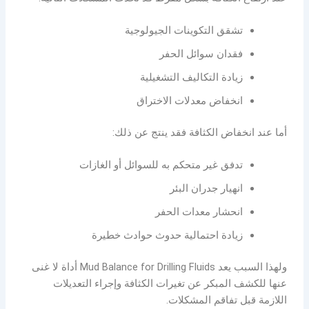
تشقق التكوينات الجيولوجية
فقدان سوائل الحفر
زيادة التكاليف التشغيلية
انخفاض معدلات الاختراق
أما عند انخفاض الكثافة فقد ينتج عن ذلك:
تدفق غير متحكم به للسوائل أو الغازات
انهيار جدران البئر
انحشار معدات الحفر
زيادة احتمالية حدوث حوادث خطيرة
ولهذا السبب يعد Mud Balance for Drilling Fluids أداة لا غنى
عنها للكشف المبكر عن تغيرات الكثافة وإجراء التعديلات
اللازمة قبل تفاقم المشكلات.