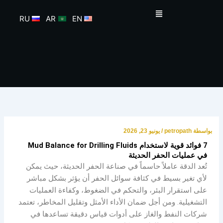
خطي
القائمة
لى
RU
AR
EN
لمحتوى
بواسطة
petropath
/
يونيو 23, 2026
7 فوائد قوية لاستخدام Mud Balance for Drilling Fluids
في عمليات الحفر الحديثة
تُعد الدقة عاملاً حاسماً في صناعة الحفر الحديثة، حيث يمكن
لأي تغير بسيط في كثافة سوائل الحفر أن يؤثر بشكل مباشر
على استقرار البئر، والتحكم في الضغوط، وكفاءة العمليات
التشغيلية. ومن أجل ضمان الأداء الأمثل وتقليل المخاطر، تعتمد
شركات النفط والغاز على أدوات قياس دقيقة تساعدها في