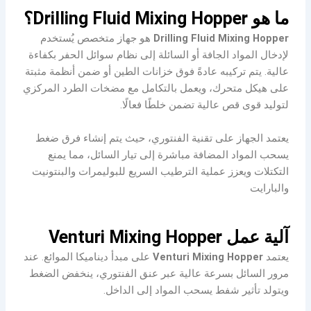
ما هو Drilling Fluid Mixing Hopper؟
Drilling Fluid Mixing Hopper
هو جهاز متخصص يُستخدم
لإدخال المواد الجافة أو السائلة إلى نظام سوائل الحفر بكفاءة
عالية. يتم تركيبه عادةً فوق خزانات الطين أو ضمن أنظمة مثبتة
على هيكل متحرك، ويعمل بالتكامل مع مضخات الطرد المركزي
لتوليد قوى قص عالية تضمن خلطًا فعالًا.
يعتمد الجهاز على تقنية الفنتوري، حيث يتم إنشاء فرق ضغط
يسحب المواد المضافة مباشرة إلى تيار السائل، مما يمنع
التكتلات ويعزز عملية الترطيب السريع للبوليمرات والبنتونيت
والبارايت
آلية عمل Venturi Mixing Hopper
يعتمد
Venturi Mixing Hopper
على مبدأ ديناميكا الموائع. عند
مرور السائل بسرعة عالية عبر عنق الفنتوري، ينخفض الضغط
ويتولد تأثير شفط يسحب المواد إلى الداخل.