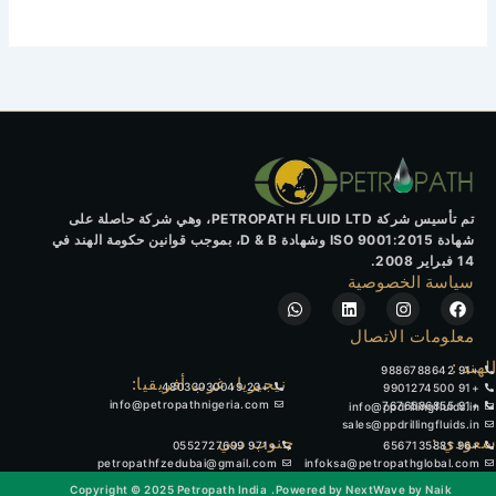
تم تأسيس شركة PETROPATH FLUID LTD، وهي شركة حاصلة على
شهادة ISO 9001:2015 وشهادة D & B، بموجب قوانين حكومة الهند في
14 فبراير 2008.
سياسة الخصوصية
W
L
I
F
h
i
n
a
a
n
s
c
معلومات الاتصال
t
k
t
e
الهند :
b
a
e
s
+91 9886788642
o
g
d
a
نيجيريا، غرب أفريقيا:
+23 48033030049
+91 9901274500
p
i
r
o
info@petropathnigeria.com
+91 7676586855
info@ppdrillingfluids.in
p
n
a
k
sales@ppdrillingfluids.in
m
سعودي :
جنوب دبي
+971 0552727699
+96 6567135881
petropathfzedubai@gmail.com
infoksa@petropathglobal.com
Copyright © 2025 Petropath India
Powered by NextWave by Naik.