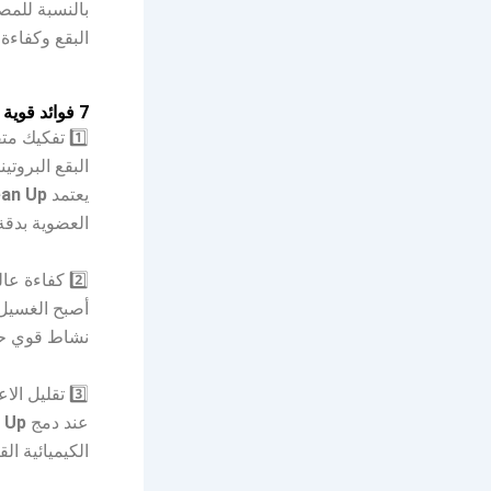
بالنسبة للمص
البقع وكفاءة
7 فوائد قوية من Enzyme Clean Up
1️⃣ تفكيك متقدم للبقع
البقع البروتي
يعتمد
ean Up
العضوية بدقة،
2️⃣ كفاءة عالية في الماء البارد
أصبح الغسيل ب
نشاط قوي حتى
3️⃣ تقليل الاعتماد على المواد الكيميائية
عند دمج
 Up
الكيميائية ال