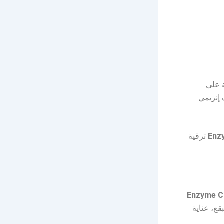
ة على
إنزيمي
Enz
ترقية
Enzyme C
قع، عناية