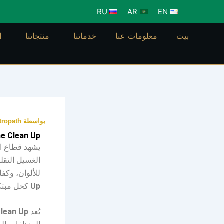
خطي
RU
AR
EN
لى
لمحتوى
بيت
معلومات عنا
خدماتنا
منتجاتنا
ا
بواسطة
tropath
Enzyme Clean Up: الحل المتطور لتعزيز أداء ترك
يشهد قطاع ال
الغسيل التقلي
للألوان، وكف
Up
كحل مبتكر
يُعد
lean Up