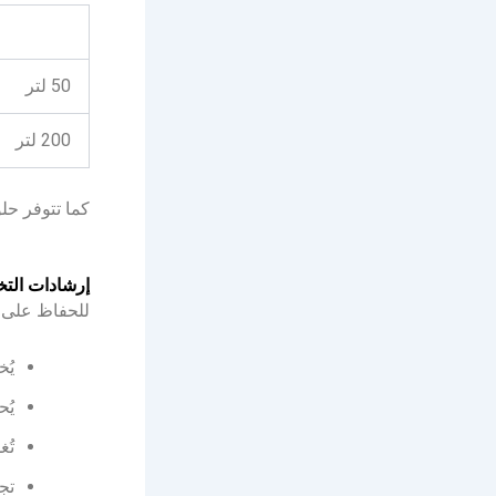
50 لتر
200 لتر
كما تتوفر حلول
إرشادات التخ
للحفاظ على 
يُ
يُ
تُ
تج