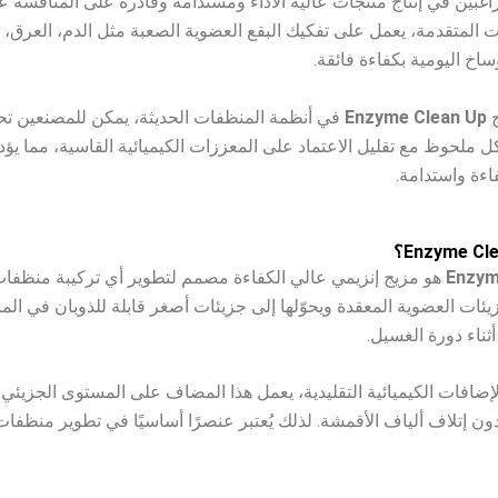
اغبين في إنتاج منتجات عالية الأداء ومستدامة وقادرة على المنافسة عا
ات المتقدمة، يعمل على تفكيك البقع العضوية الصعبة مثل الدم، العرق، ا
ساخ اليومية بكفاءة فائقة.
ج
Enzyme Clean Up
في أنظمة المنظفات الحديثة، يمكن للمصنعين ت
 ملحوظ مع تقليل الاعتماد على المعززات الكيميائية القاسية، مما يؤد
فاءة واستدامة.
Enzym
هو مزيج إنزيمي عالي الكفاءة مصمم لتطوير أي تركيبة منظفات 
ئات العضوية المعقدة ويحوّلها إلى جزيئات أصغر قابلة للذوبان في الما
أثناء دورة الغسيل.
افات الكيميائية التقليدية، يعمل هذا المضاف على المستوى الجزيئي
ون إتلاف ألياف الأقمشة. لذلك يُعتبر عنصرًا أساسيًا في تطوير منظفات