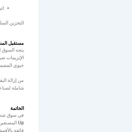
اتب
التخزين السل
مستقبل المنظ
يتجه السوق ا
الإنزيمات ضر
حيوي المصمم 
من إزالة الب
شاملة لصناع
الخاتمة
في سوق شديد 
Up
المصنعين 
فائقة بالأقمش