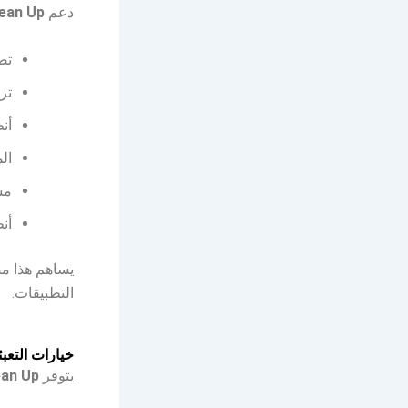
دعم
ean Up
تص
تر
أن
ال
مس
أن
يساهم هذا مض
التطبيقات.
خيارات التعبئ
يتوفر
ean Up