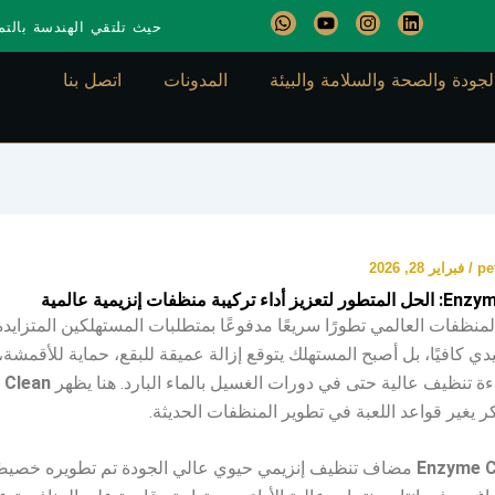
W
Y
I
L
حيث تلتقي الهندسة بالتمي
h
o
n
i
a
u
s
n
t
t
t
k
لجودة والصحة والسلامة والبيئة
المدونات
اتصل بنا
s
u
a
e
a
b
g
d
p
e
r
i
p
a
n
m
pe
/
فبراير 28, 2026
يبة منظفات إنزيمية عالمية
منظفات العالمي تطورًا سريعًا مدفوعًا بمتطلبات المستهلكين المتزايدة.
دي كافيًا، بل أصبح المستهلك يتوقع إزالة عميقة للبقع، حماية للأقمشة، ثب
اءة تنظيف عالية حتى في دورات الغسيل بالماء البارد. هنا يظهر
 Clean
 يغير قواعد اللعبة في تطوير المنظفات الحديثة.
Enzyme C
مضاف تنظيف إنزيمي حيوي عالي الجودة تم تطويره خصيصً