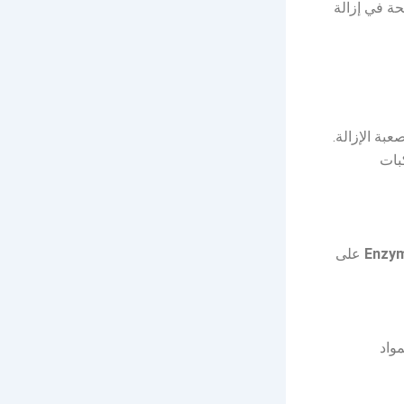
ة في إزالة
عبة الإزالة.
بات
Enzym
على
واد