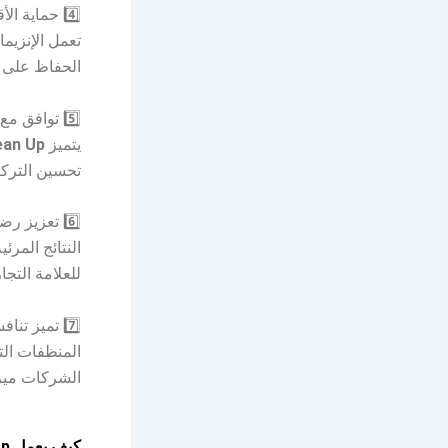
4️⃣ حماية الأقمشة
تعمل الإنزيم
الحفاظ على ن
5️⃣ توافق مع المنظفات السائلة والمساحيق
يتميز
ean Up
تحسين التركيب
6️⃣ تعزيز رضا العملاء
النتائج المرئ
للعلامة التجار
7️⃣ تميز تنافسي في السوق
المنظفات ال
الشركات ميز
كيف يعمل Enzyme Clean Up؟