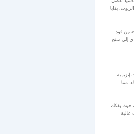
لميًا. بفضل
لزيوت، بقايا
حسين قوة
ي إلى منتج
إنزيمية.
ء، مما
، حيث يفكك
 عالية