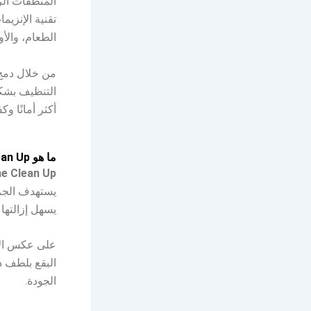
المنظفات الر
تقنية الإنزيم
الطعام، والأو
من خلال دم
التنظيف بشكل
أكثر أمانًا وك
ما هو Enzyme Clean Up؟
e Clean Up
يستهدف الجزي
يسهل إزالتها 
على عكس الإض
البقع بلطف د
الجودة.