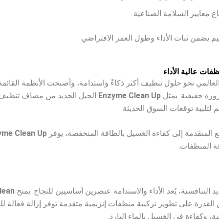
اع معايير السلامة الصناعية
يم يضمن ثبات الأداء وطول العمر الافتراضي
فات عالية الأداء
لعالمي نحو حلول تنظيف أكثر ذكاءً واستدامة، وأصبحت الأنظمة القائم
ورة حقيقية. يمثل
Enzyme Clean Up
الجيل الجديد من مضاف تنظيف 
لتلبية توقعات السوق الحديثة.
قع المتقدمة إلى كفاءة الغسيل بالطاقة المنخفضة، يوفر
yme Clean Up
ة المنظفات.
التنافسية، يُعد الأداء والاستدامة عنصرين أساسيين للنجاح. يمنح
lean
القدرة على تطوير تركيبة منظفات إنزيمية متقدمة توفر إزالة فعالة للب
ة، وكفاءة في الغسيل بالماء البارد.