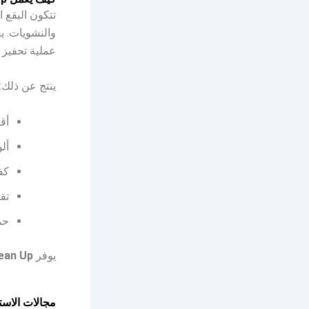
تتكون البقع 
والنشويات. ي
عملية تحفيز إ
ينتج عن ذلك:
أق
ألو
كف
تق
حم
يوفر
ean Up
مجالات الاست