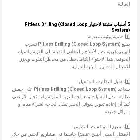
العالية
5 أسباب مثبتة لاختيار Pitless Drilling (Closed Loop
System)
1️⃣ حماية بيئية متقدمة
يمنع
Pitless Drilling (Closed Loop System)
تسرب
الهيدروكربونات والأملاح والمعادن الثقيلة إلى التربة والمياه
الجوفية. هذا الاحتواء الكامل يقلل من مخاطر التلوث ويعزز
الامتثال للمعايير البيئية الدولية.
2️⃣ تقليل التكاليف التشغيلية
يساعد
Pitless Drilling (Closed Loop System)
على خفض
تكاليف نقل النفايات ومعالجة التربة الملوثة واستئجار الأراضي.
كما أن إعادة تدوير سوائل الحفر تقلل الحاجة لشراء مياه أو
سوائل جديدة.
3️⃣ تسريع الموافقات التنظيمية
الامتثال البيئي أصبح عنصرًا حاسمًا في مشاريع الحفر. من خلال