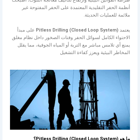
صرامة القوانين البيئية وارتفاع تكاليف معالجة التلوث، أصبحت
أنظمة الحفر التقليدية المعتمدة على الحفر المفتوحة غير
ملائمة للعمليات الحديثة.
يعتمد
Pitless Drilling (Closed Loop System)
على مبدأ
الاحتواء الكامل لسوائل الحفر وفتات الصخور داخل نظام مغلق
يمنع أي تلامس مباشر مع التربة أو المياه الجوفية، مما يقلل
المخاطر البيئية ويعزز كفاءة التشغيل
ما هو Pitless Drilling (Closed Loop System)؟