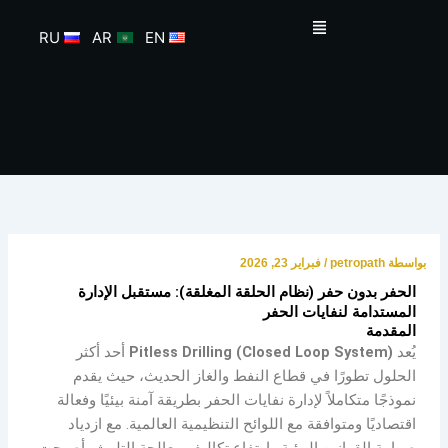
خطي
القائمة
لى
RU
AR
EN
لمحتوى
بواسطة
petropath
/
فبراير 23, 2026
الحفر بدون حفر (نظام الحلقة المغلقة): مستقبل الإدارة
المستدامة لنفايات الحفر
المقدمة
يُعد
Pitless Drilling (Closed Loop System)
أحد أكثر
الحلول تطورًا في قطاع النفط والغاز الحديث، حيث يقدم
نموذجًا متكاملاً لإدارة نفايات الحفر بطريقة آمنة بيئيًا وفعالة
اقتصاديًا ومتوافقة مع اللوائح التنظيمية العالمية. مع ازدياد