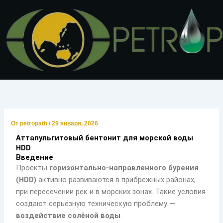
Перейти
к
содержимому
От
petropath
/
29 января, 2026
Аттапульгитовый бентонит для морской воды
HDD
Введение
Проекты
горизонтально-направленного бурения
(HDD)
активно развиваются в прибрежных районах,
при пересечении рек и в морских зонах. Такие условия
создают серьёзную техническую проблему —
воздействие солёной воды
.