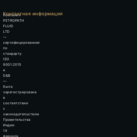
Контактная информация
Компания
PETROPATH
FLUID
LTD
—
сертифицированная
по
стандарту
ISO
9001:2015
и
D&B
—
была
зарегистрирована
в
соответствии
с
законодательством
Правительства
Индии
14
февраля