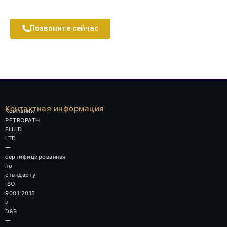
Позвоните сейчас
Контактная информация
Компания
PETROPATH
FLUID
LTD
—
сертифицированная
по
стандарту
ISO
9001:2015
и
D&B
—