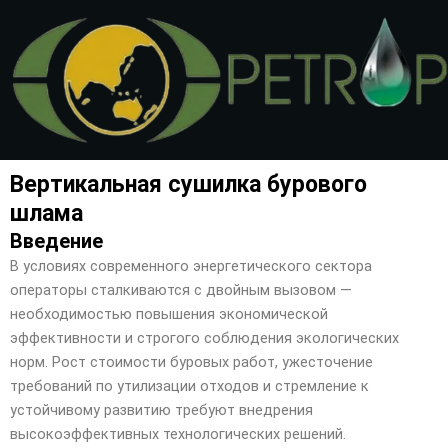
Перейти
к
содержимому
Вертикальная сушилка бурового
шлама
Введение
В условиях современного энергетического сектора
операторы сталкиваются с двойным вызовом —
необходимостью повышения экономической
эффективности и строгого соблюдения экологических
норм. Рост стоимости буровых работ, ужесточение
требований по утилизации отходов и стремление к
устойчивому развитию требуют внедрения
высокоэффективных технологических решений.