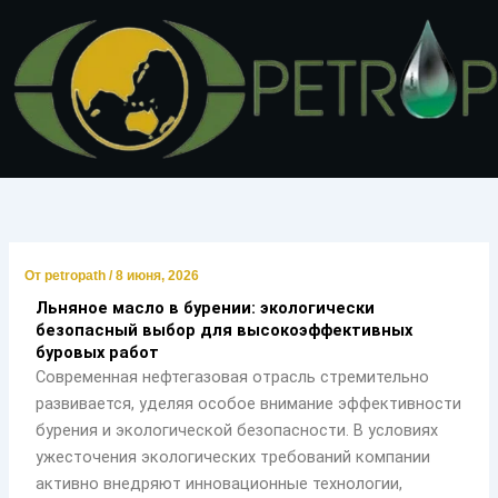
Перейти
к
содержимому
От
petropath
/
8 июня, 2026
Льняное масло в бурении: экологически
безопасный выбор для высокоэффективных
буровых работ
Современная нефтегазовая отрасль стремительно
развивается, уделяя особое внимание эффективности
бурения и экологической безопасности. В условиях
ужесточения экологических требований компании
активно внедряют инновационные технологии,