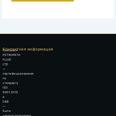
Контактная информация
Компания
PETROPATH
FLUID
LTD
—
сертифицированная
по
стандарту
ISO
9001:2015
и
D&B
—
была
зарегистрирована