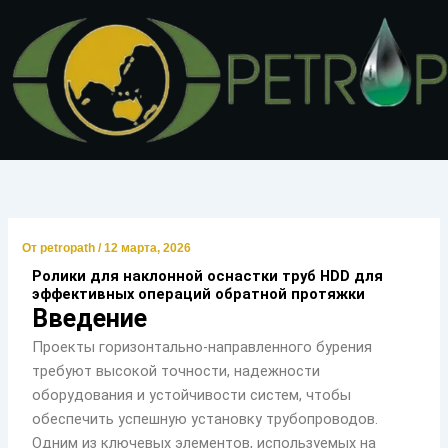
Перейти
к
содержимому
От
petropath
/
12 марта, 2026
Ролики для наклонной оснастки труб HDD для
эффективных операций обратной протяжки
Введение
Проекты горизонтально-направленного бурения
требуют высокой точности, надежности
оборудования и устойчивости систем, чтобы
обеспечить успешную установку трубопроводов.
Одним из ключевых элементов, используемых на