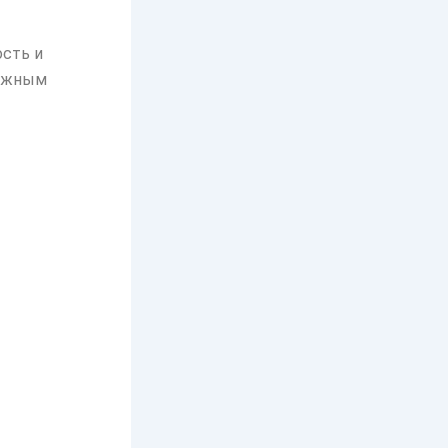
ость и
важным