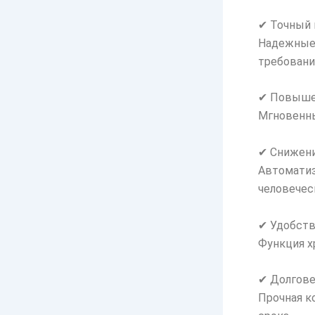
✔ Точный 
Надежные 
требовани
✔ Повыше
Мгновенны
✔ Снижени
Автоматиз
человечес
✔ Удобств
Функция х
✔ Долгове
Прочная к