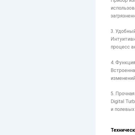
Прибор из
использова
загрязнен
3. Удобны
Интуитивн
процесс ан
4. Функци
Встроенна
изменений
5. Прочна
Digital Tu
и полевых
Техническ