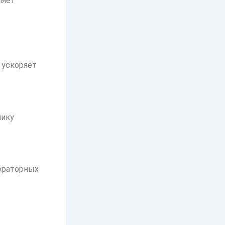
ляет
 ускоряет
мику
бораторных