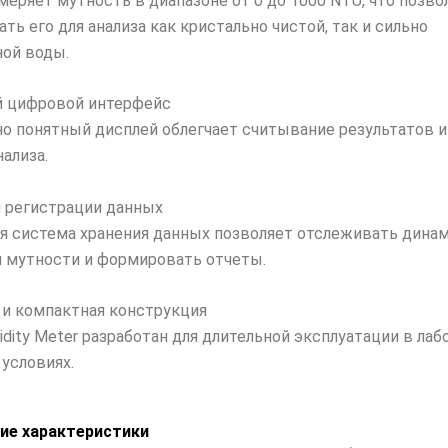
меряет мутность в диапазоне от 0 до 1000 NTU, что позво
ть его для анализа как кристально чистой, так и сильно
ной воды.
й цифровой интерфейс
о понятный дисплей облегчает считывание результатов и
ализа.
я регистрации данных
я система хранения данных позволяет отслеживать дина
 мутности и формировать отчеты.
я и компактная конструкция
rbidity Meter разработан для длительной эксплуатации в ла
 условиях.
ие характеристики