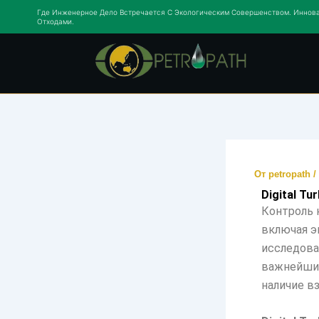
Перейти
Где Инженерное Дело Встречается С Экологическим Совершенством. Иннова
Отходами.
к
содержимому
От
petropath
/
Digital Tu
Контроль 
включая э
исследова
важнейших
наличие в