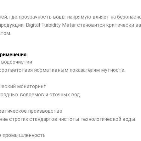
лей, где прозрачность воды напрямую влияет на безопасн
родукции, Digital Turbidity Meter становится критически 
том.
применения
и водоочистки
соответствия нормативным показателям мутности.
ический мониторинг
иродных водоемов и сточных вод.
евтическое производство
ие строгих стандартов чистоты технологической воды.
ая промышленность