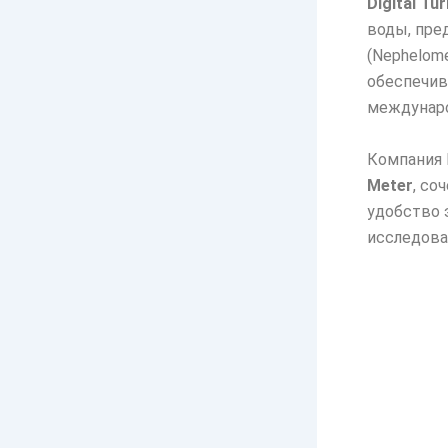
Digital Tu
воды, пре
(Nephelome
обеспечив
междунаро
Компания 
Meter
, со
удобство 
исследован