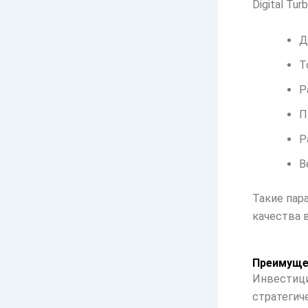
Digital Tu
Д
Т
Р
П
Р
В
Такие пар
качества 
Преимущес
Инвестици
стратегич