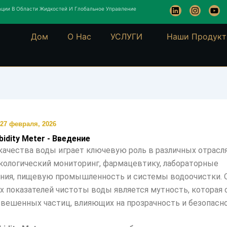
L
I
Y
ции В Области Жидкостей И Глобальное Управление
i
n
o
n
s
u
k
t
t
Дом
О Нас
УСЛУГИ
Наши Продук
e
a
u
d
g
b
i
r
e
n
a
m
27 февраля, 2026
rbidity Meter - Введение
качества воды играет ключевую роль в различных отрасля
кологический мониторинг, фармацевтику, лабораторные
ния, пищевую промышленность и системы водоочистки. 
 показателей чистоты воды является мутность, которая
звешенных частиц, влияющих на прозрачность и безопасно