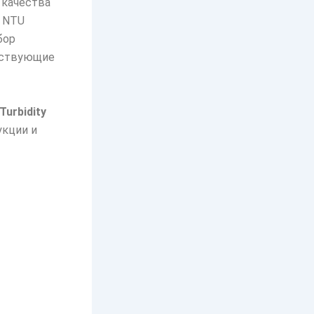
 качества
х NTU
бор
тствующие
 Turbidity
укции и