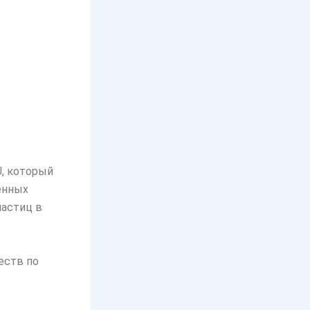
U, который
енных
частиц в
еств по