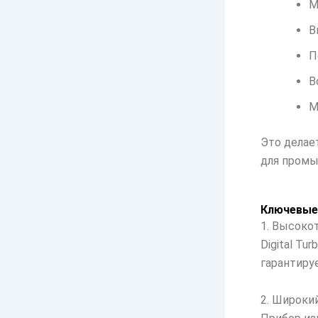
М
В
П
В
М
Это делае
для промы
Ключевые 
1. Высоко
Digital Tu
гарантиру
2. Широки