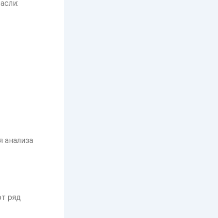
асли:
 анализа
ют ряд