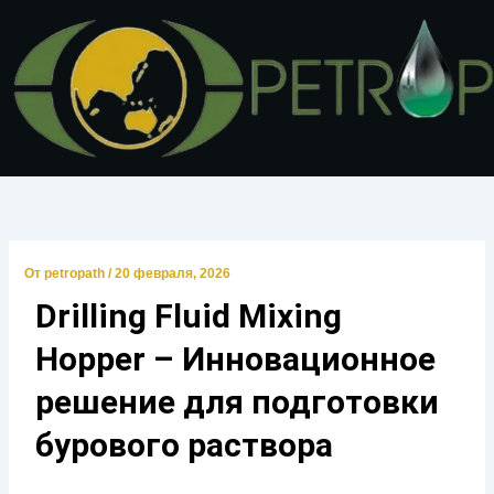
Перейти
к
содержимому
От
petropath
/
20 февраля, 2026
Drilling Fluid Mixing
Hopper – Инновационное
решение для подготовки
бурового раствора