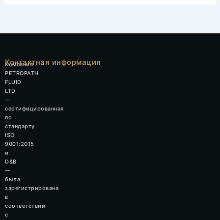
Контактная информация
Компания
PETROPATH
FLUID
LTD
—
сертифицированная
по
стандарту
ISO
9001:2015
и
D&B
—
была
зарегистрирована
в
соответствии
с