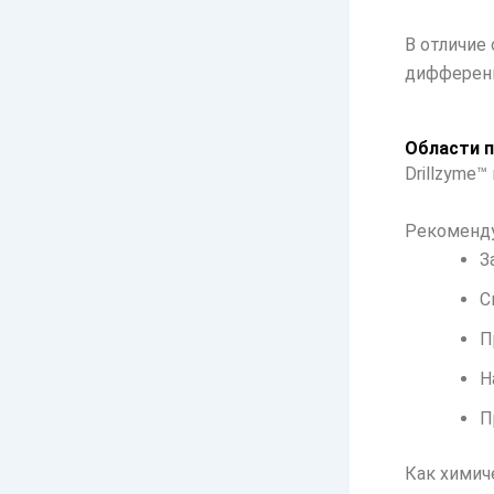
В отличие
дифференц
Области 
Drillzyme
Рекоменду
З
С
П
Н
П
Как химич