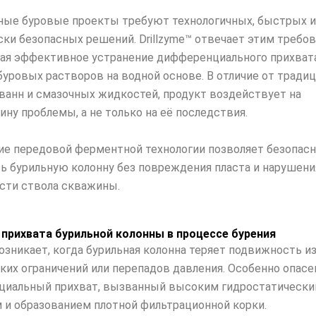
ые буровые проекты требуют технологичных, быстрых и
ски безопасных решений. Drillzyme™ отвечает этим требов
ая эффективное устранение дифференциального прихват
буровых растворов на водной основе. В отличие от тради
ванн и смазочных жидкостей, продукт воздействует на
ину проблемы, а не только на её последствия.
е передовой ферментной технологии позволяет безопас
ь бурильную колонну без повреждения пласта и нарушени
сти ствола скважины.
прихвата бурильной колонны в процессе бурения
озникает, когда бурильная колонна теряет подвижность из
ких ограничений или перепадов давления. Особенно опасе
иальный прихват, вызванный высоким гидростатическ
 и образованием плотной фильтрационной корки.