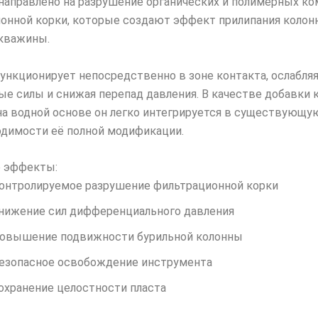
направлено на разрушение органических и полимерных к
онной корки, которые создают эффект прилипания колон
кважины.
ункционирует непосредственно в зоне контакта, ослабля
ые силы и снижая перепад давления. В качестве добавки 
на водной основе он легко интегрируется в существующу
одимости её полной модификации.
 эффекты:
онтролируемое разрушение фильтрационной корки
нижение сил дифференциального давления
овышение подвижности бурильной колонны
езопасное освобождение инструмента
охранение целостности пласта