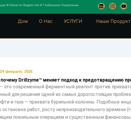
L
I
Y
ции В Области Жидкостей И Глобальное Управление
i
n
o
n
s
u
k
t
t
Дом
О Нас
УСЛУГИ
Наши Продук
e
a
u
d
g
b
i
r
e
n
a
m
24 февраля, 2026
 почему Drillzyme™ меняет подход к предотвращению пр
™ — это современный ферментный реагент против прихвата
нный для решения одной из самых дорогостоящих пробле
ефти и газа — прихвата бурильной колонны. Подобные ин
к остановке работ, росту непроизводительного времени (Н
оящим ловильным операциям и существенным финансов