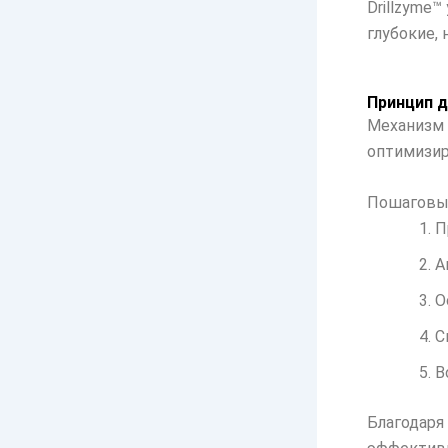
Drillzyme
глубокие,
Принцип д
Механизм 
оптимизир
Пошаговы
П
А
О
С
В
Благодаря