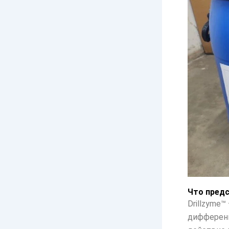
Что предс
Drillzyme
дифференц