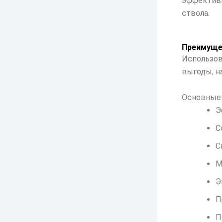
эффективн
ствола.
Преимущес
Использов
выгоды, н
Основные
Э
С
С
М
Э
П
П