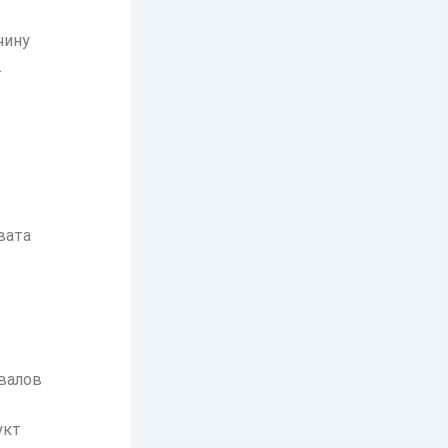
чину
.
вата
валов
укт