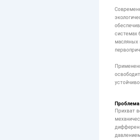
Современн
экологиче
обеспечив
системах 
масляных 
первоприч
Применени
освободит
устойчиво
Проблема 
Прихват в
механичес
дифференц
давлением