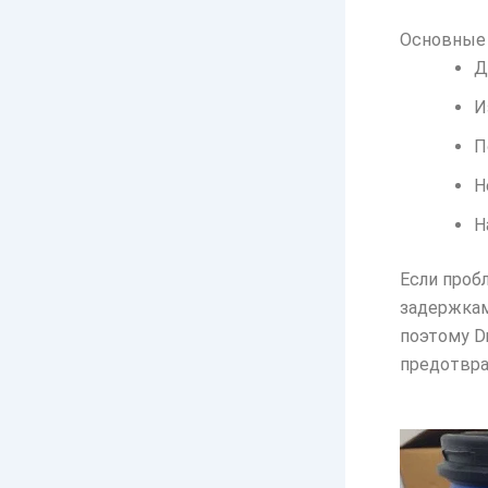
Основные 
Д
И
П
Н
Н
Если проб
задержкам
поэтому D
предотвра