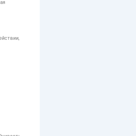
чая
ействии,