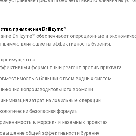
ое устранение прихвата без негативного влияния на уст
тва применения Drillzyme™
ание Drillzyme™ обеспечивает операционные и экономиче
апрямую влияющие на эффективность бурения.
 преимущества:
ффективный ферментный реагент против прихвата
овместимость с большинством водных систем
нижение непроизводительного времени
инимизация затрат на ловильные операции
кологически безопасная формула
рименимость в морских и наземных проектах
овышение общей эффективности бурения