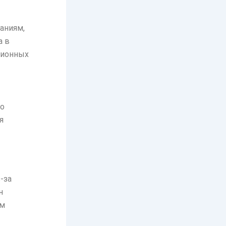
аниям,
а в
ционных
но
я
-за
н
им