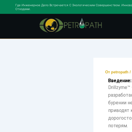
Перейти
Где Инженерное Дело Встречается С Экологическим Совершенством. Иннова
Отходами.
к
содержимому
От
petropath
/
Введение:
Drillzyme
разработа
бурении н
приводят 
дорогост
потерям.