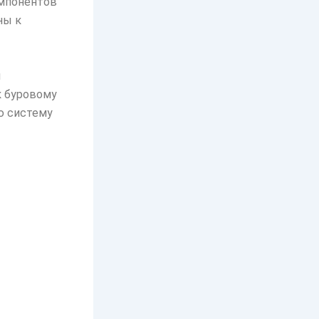
омпонентов
ны к
я
к буровому
ю систему