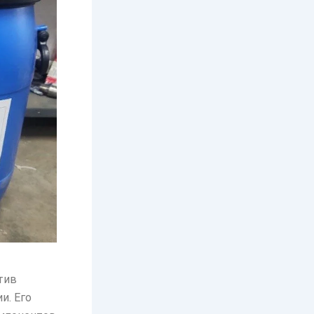
тив
и. Его