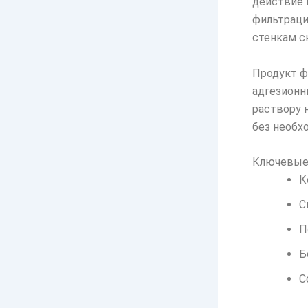
действие 
фильтраци
стенкам с
Продукт ф
адгезионн
раствору 
без необх
Ключевые
К
С
П
Б
С