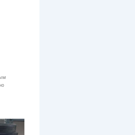
ным
но