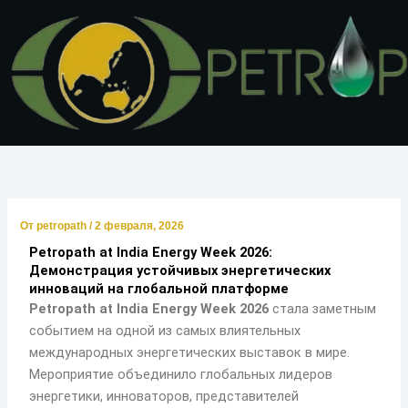
Перейти
к
содержимому
От
petropath
/
2 февраля, 2026
Petropath at India Energy Week 2026:
Демонстрация устойчивых энергетических
инноваций на глобальной платформе
Petropath at India Energy Week 2026
стала заметным
событием на одной из самых влиятельных
международных энергетических выставок в мире.
Мероприятие объединило глобальных лидеров
энергетики, инноваторов, представителей