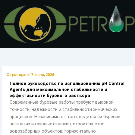
Перейти
к
содержимому
От
petropath
/
7 июля, 2026
Полное руководство по использованию pH Control
Agents для максимальной стабильности и
эффективности бурового раствора
Современные буровые работы требуют высокой
точности, надежности и стабильности химических
процессов. Независимо от того, ведется ли бурение
нефтяных и газовых скважин, строительство
водозаборных объектов, горизонтально