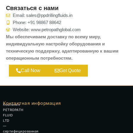
Связаться с нами
Email: sales@ppdrillingfluids.in
Phone: +91 98867 88642
Website: www.petropathglobal.com
Мы обеспечиваем доставку по всему миру,
индивидуальную настройку оборудования и
техническую поддержку, адаптированную к вашим
операционным потребностям.
Call Now
Get Quote
Контактная информация
Компания
PETROPATH
FLUID
LTD
—
сертифицированная