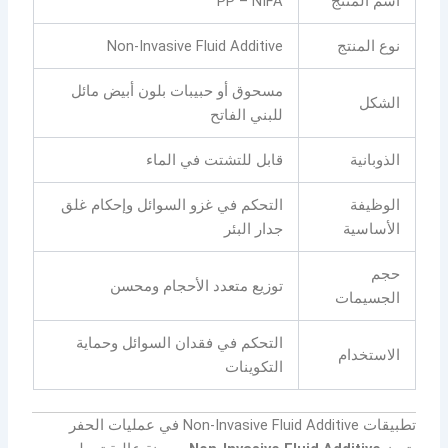
اسم المنتج
PP – NIFA
نوع المنتج
Non-Invasive Fluid Additive
مسحوق أو حبيبات بلون أبيض مائل
الشكل
للبني الفاتح
الذوبانية
قابل للتشتت في الماء
الوظيفة
التحكم في غزو السوائل وإحكام غلق
الأساسية
جدار البئر
حجم
توزيع متعدد الأحجام ومحسن
الجسيمات
التحكم في فقدان السوائل وحماية
الاستخدام
التكوينات
تطبيقات Non-Invasive Fluid Additive في عمليات الحفر