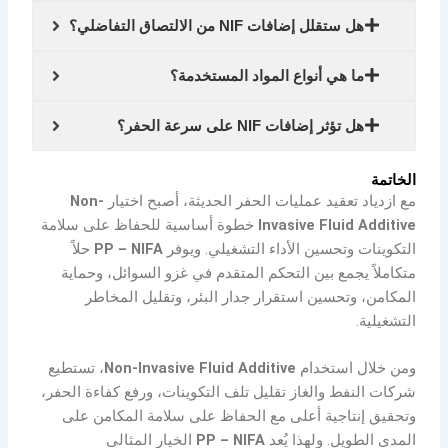
هل ستقلل إضافات NIF من الالتصاق التفاضلي؟
ما هي أنواع المواد المستخدمة؟
هل تؤثر إضافات NIF على سرعة الحفر؟
الخاتمة
مع ازدياد تعقيد عمليات الحفر الحديثة، أصبح اختيار
Non-
Invasive Fluid Additive
خطوة أساسية للحفاظ على سلامة
التكوينات وتحسين الأداء التشغيلي. ويوفر
PP – NIFA
حلاً
متكاملاً يجمع بين التحكم المتقدم في غزو السوائل، وحماية
المكامن، وتحسين استقرار جدار البئر، وتقليل المخاطر
التشغيلية.
ومن خلال استخدام
Non-Invasive Fluid Additive
، تستطيع
شركات النفط والغاز تقليل تلف التكوينات، ورفع كفاءة الحفر،
وتحقيق إنتاجية أعلى مع الحفاظ على سلامة المكامن على
المدى الطويل. ولهذا يُعد
PP – NIFA
الخيار المثالي