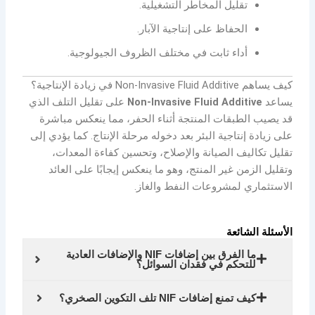
تقليل المخاطر التشغيلية.
الحفاظ على إنتاجية الآبار.
أداء ثابت في مختلف الظروف الجيولوجية.
كيف يساهم Non-Invasive Fluid Additive في زيادة الإنتاجية؟
يساعد
Non-Invasive Fluid Additive
على تقليل التلف الذي
قد يصيب الطبقات المنتجة أثناء الحفر، مما ينعكس مباشرة
على زيادة إنتاجية البئر بعد دخوله مرحلة الإنتاج. كما يؤدي إلى
تقليل تكاليف الصيانة والإصلاح، وتحسين كفاءة المعدات،
وتقليل الزمن غير المنتج، وهو ما ينعكس إيجابًا على العائد
الاستثماري لمشروعات النفط والغاز.
الأسئلة الشائعة
ما الفرق بين إضافات NIF والإضافات العادية
للتحكم في فقدان السوائل؟
كيف تمنع إضافات NIF تلف التكوين الصخري؟