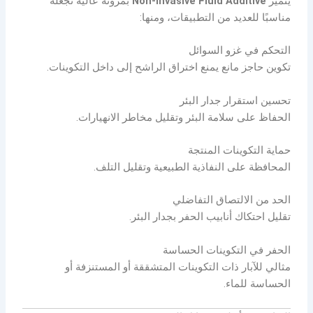
يتميز
Non-Invasive Fluid Additive
بمرونة عالية تجعله
مناسبًا للعديد من التطبيقات، ومنها:
التحكم في غزو السوائل
تكوين حاجز مانع يمنع اختراق الراشح إلى داخل التكوينات.
تحسين استقرار جدار البئر
الحفاظ على سلامة البئر وتقليل مخاطر الانهيارات.
حماية التكوينات المنتجة
المحافظة على النفاذية الطبيعية وتقليل التلف.
الحد من الالتصاق التفاضلي
تقليل احتكاك أنابيب الحفر بجدار البئر.
الحفر في التكوينات الحساسة
مثالي للآبار ذات التكوينات المتشققة أو المستنزفة أو
الحساسة للماء.