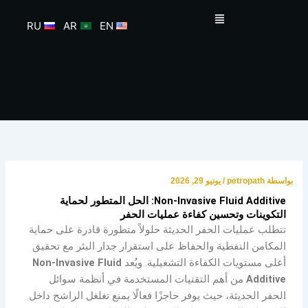
خطي
القائمة
لى
RU
AR
EN
لمحتوى
بواسطة
petropath
/
يونيو 29, 2026
Non-Invasive Fluid Additive: الحل المتطور لحماية
التكوينات وتحسين كفاءة عمليات الحفر
تتطلب عمليات الحفر الحديثة حلولاً متطورة قادرة على حماية
المكامن النفطية والحفاظ على استقرار جدار البئر مع تحقيق
أعلى مستويات الكفاءة التشغيلية. ويُعد
Non-Invasive Fluid
Additive
من أهم التقنيات المستخدمة في أنظمة سوائل
الحفر الحديثة، حيث يوفر حاجزًا فعالًا يمنع تغلغل الراشح داخل