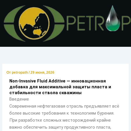
Перейти
к
содержимому
От
petropath
/
29 июня, 2026
Non-Invasive Fluid Additive — инновационная
добавка для максимальной защиты пласта и
стабильности ствола скважины
Введение
Современная нефтегазовая отрасль предъявляет всё
более высокие требования к технологиям бурения.
При разработке сложных месторождений крайне
важно обеспечить защиту продуктивного пласта,