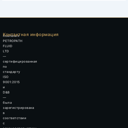
Контактная информация
Компания
PETROPATH
FLUID
LTD
—
сертифицированная
по
стандарту
ISO
9001:2015
и
D&B
—
была
зарегистрирована
в
соответствии
с