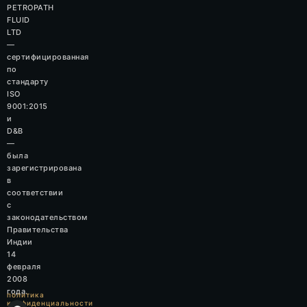
PETROPATH
FLUID
LTD
—
сертифицированная
по
стандарту
ISO
9001:2015
и
D&B
—
была
зарегистрирована
в
соответствии
с
законодательством
Правительства
Индии
14
февраля
2008
года.
политика
конфиденциальности
F
I
L
W