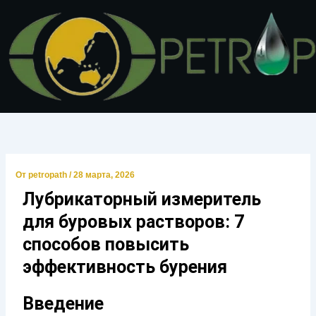
Перейти
к
содержимому
От
petropath
/
28 марта, 2026
Лубрикаторный измеритель
для буровых растворов: 7
способов повысить
эффективность бурения
Введение