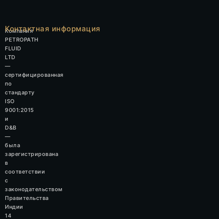
Контактная информация
Компания
PETROPATH
FLUID
LTD
—
сертифицированная
по
стандарту
ISO
9001:2015
и
D&B
—
была
зарегистрирована
в
соответствии
с
законодательством
Правительства
Индии
14