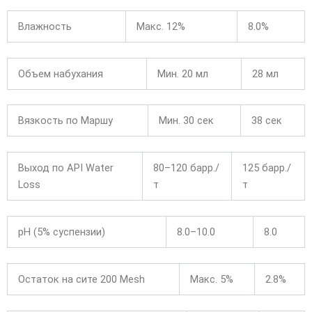
Влажность
Макс. 12%
8.0%
Объем набухания
Мин. 20 мл
28 мл
Вязкость по Маршу
Мин. 30 сек
38 сек
Выход по API Water
80–120 барр./
125 барр./
Loss
т
т
pH (5% суспензии)
8.0–10.0
8.0
Остаток на сите 200 Mesh
Макс. 5%
2.8%