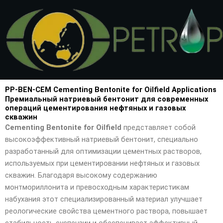
Перейти
к
содержимому
PP-BEN-CEM Cementing Bentonite for Oilfield Applications
Премиальный натриевый бентонит для современных
операций цементирования нефтяных и газовых
скважин
Cementing Bentonite for Oilfield
представляет собой
высокоэффективный натриевый бентонит, специально
разработанный для оптимизации цементных растворов,
используемых при цементировании нефтяных и газовых
скважин. Благодаря высокому содержанию
монтмориллонита и превосходным характеристикам
набухания этот специализированный материал улучшает
реологические свойства цементного раствора, повышает
стабильность суспензии и обеспечивает эффективный